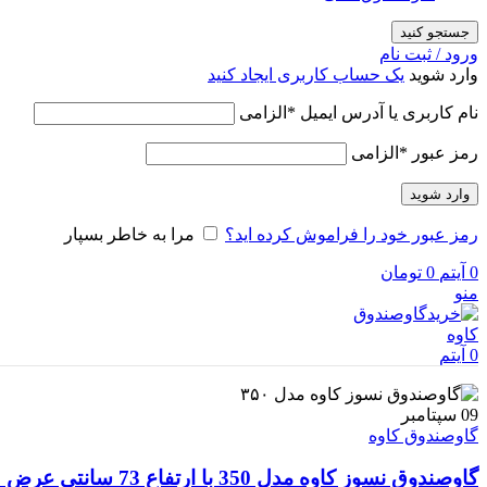
جستجو کنید
ورود / ثبت نام
وارد شوید
یک حساب کاربری ایجاد کنید
نام کاربری یا آدرس ایمیل
*
الزامی
رمز عبور
*
الزامی
وارد شوید
رمز عبور خود را فراموش کرده اید؟
مرا به خاطر بسپار
0
آیتم
0
تومان
منو
0
آیتم
09
سپتامبر
گاوصندوق کاوه
گاوصندوق نسوز کاوه مدل 350 با ارتفاع 73 سانتی عرض 50