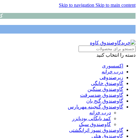
Skip to navigation
Skip to main content
کا
دسته را انتخاب کنید
اکسسوری
درب خرانه
زیرصندوقی
گاوصندق خانگی
گاوصندوق سنگین
گاوصندوق ضدسرقت
گاوصندوق گنج بان
گاوصندوق گنجینه مهرپارس
درب خزانه
کمد بایگانی بودپانزر
گاوصندوق سبک
گاوصندوق نسوز اثرانگشتی
گاوصندوق هتلی