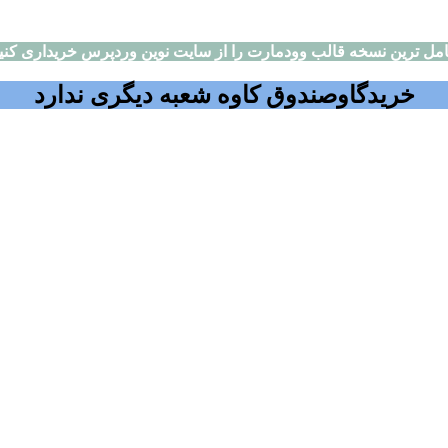
مل ترین نسخه قالب وودمارت را از سایت نوین وردپرس خریداری کنی
خریدگاوصندوق کاوه شعبه دیگری ندارد