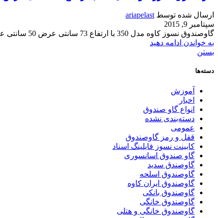
ارسال شده توسط
ariapelast
سپتامبر 9, 2015
گاوصندوق نسوز کاوه مدل 350 با ارتفاع 73 سانتی عرض 50 سانتی عمق 58.5 سانتی و وزن 277 کیلوگرمی مناسب برای فروشگاه ها شرکت ها و منازل دارا...
به خواندن ادامه دهید
بستن
دسته‌ها
آموزش
اخبار
انواع گاو صندوق
دسته‌بندی نشده
عمومی
قفل و رمز گاوصندوق
کابینت نسوز فایلینگ اسناد
گاو صندوق اسانسوری
گاوصندق سدید
گاوصندوق اسلحه
گاوصندوق ایران کاوه
گاوصندوق بانکی
گاوصندوق خانگی
گاوصندوق خانگی و هتلی