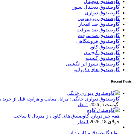
گاوصندوق دیجیتال
گاوصندوق دیجیتال نسوز
گاوصندوق دیواری
گاوصندوق زیرویترینی
گاوصندوق ضد انفجار
گاوصندوق ضد سرقت
گاوصندوق ضدسرقت
گاوصندوق فروشگاهی
گاوصندوق کاوه
گاوصندوق گنج بان
گاوصندوق گنجینه
گاوصندوق نسوز اثر انگشتی
گاوصندوق های دکوراتیو
Recent Posts
گاوصندوق دیواری خانگی؛ مزایا، معایب و هرآنچه قبل از خرید بای
آگوست 5, 2026
1 نظر
همه چیز درباره گاوصندق های کاوه ،از متریال تا ساخت
جولای 18, 2026
1 نظر
انواع گاوصندق و کاربرد آن