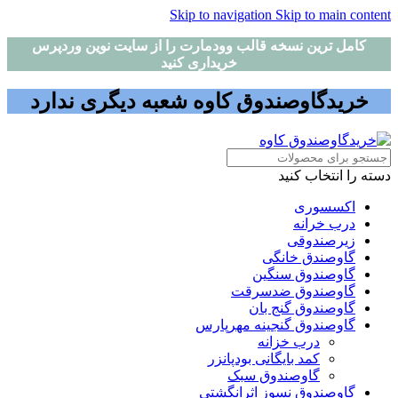
Skip to navigation
Skip to main content
کامل ترین نسخه قالب وودمارت را از سایت نوین وردپرس
خریداری کنید
خریدگاوصندوق کاوه شعبه دیگری ندارد
دسته را انتخاب کنید
اکسسوری
درب خرانه
زیرصندوقی
گاوصندق خانگی
گاوصندوق سنگین
گاوصندوق ضدسرقت
گاوصندوق گنج بان
گاوصندوق گنجینه مهرپارس
درب خزانه
کمد بایگانی بودپانزر
گاوصندوق سبک
گاوصندوق نسوز اثرانگشتی