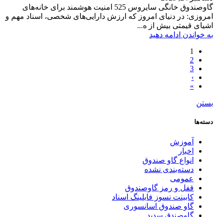
گاوصندوق خانگی سایروس 525 امنیت هوشمند برای خانه‌های
امروزی: در دنیای امروز که ارزش دارایی‌های شخصی، اسناد مهم و
اشیای قیمتی بیش از ه...
به خواندن ادامه دهید
1
2
3
›
»
بستن
دسته‌ها
آموزش
اخبار
انواع گاو صندوق
دسته‌بندی نشده
عمومی
قفل و رمز گاوصندوق
کابینت نسوز فایلینگ اسناد
گاو صندوق اسانسوری
گاوصندق سدید