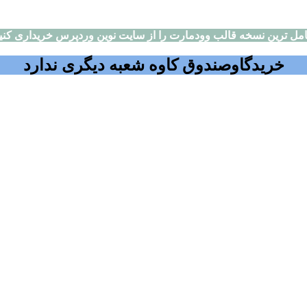
مل ترین نسخه قالب وودمارت را از سایت نوین وردپرس خریداری کنی
خریدگاوصندوق کاوه شعبه دیگری ندارد