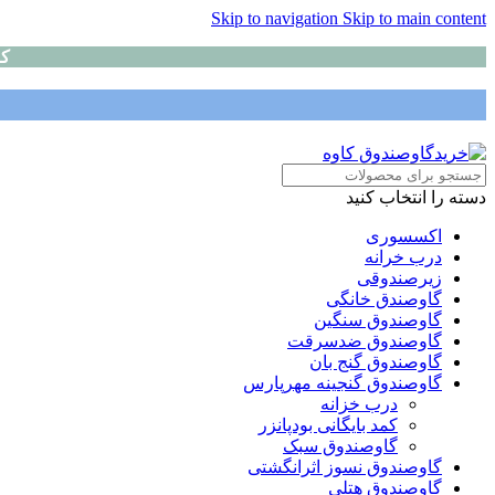
Skip to navigation
Skip to main content
کا
دسته را انتخاب کنید
اکسسوری
درب خرانه
زیرصندوقی
گاوصندق خانگی
گاوصندوق سنگین
گاوصندوق ضدسرقت
گاوصندوق گنج بان
گاوصندوق گنجینه مهرپارس
درب خزانه
کمد بایگانی بودپانزر
گاوصندوق سبک
گاوصندوق نسوز اثرانگشتی
گاوصندوق هتلی