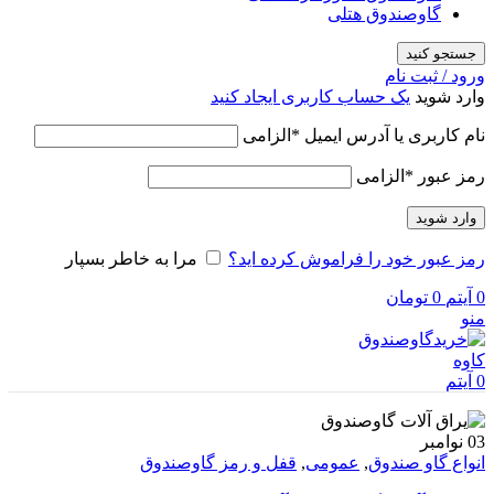
گاوصندوق هتلی
جستجو کنید
ورود / ثبت نام
وارد شوید
یک حساب کاربری ایجاد کنید
نام کاربری یا آدرس ایمیل
*
الزامی
رمز عبور
*
الزامی
وارد شوید
رمز عبور خود را فراموش کرده اید؟
مرا به خاطر بسپار
0
آیتم
0
تومان
منو
0
آیتم
03
نوامبر
انواع گاو صندوق
,
عمومی
,
قفل و رمز گاوصندوق