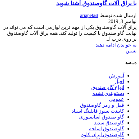
با یراق آلات گاوصندوق آشنا شوید
ارسال شده توسط
ariapelast
نوامبر 3, 2019
یراق آلات گاوصندوق یکی از مهم ترین لوازمی است که می تواند در
نهایت گاو صندوق با کیفیت را تولید کند. همه یراق آلات گاوصندوق
بر روی درب آ...
به خواندن ادامه دهید
بستن
دسته‌ها
آموزش
اخبار
انواع گاو صندوق
دسته‌بندی نشده
عمومی
قفل و رمز گاوصندوق
کابینت نسوز فایلینگ اسناد
گاو صندوق اسانسوری
گاوصندق سدید
گاوصندوق اسلحه
گاوصندوق ایران کاوه