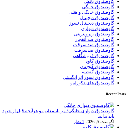
گاوصندوق بانکی
گاوصندوق خانگی
گاوصندوق خانگی و هتلی
گاوصندوق دیجیتال
گاوصندوق دیجیتال نسوز
گاوصندوق دیواری
گاوصندوق زیرویترینی
گاوصندوق ضد انفجار
گاوصندوق ضد سرقت
گاوصندوق ضدسرقت
گاوصندوق فروشگاهی
گاوصندوق کاوه
گاوصندوق گنج بان
گاوصندوق گنجینه
گاوصندوق نسوز اثر انگشتی
گاوصندوق های دکوراتیو
Recent Posts
گاوصندوق دیواری خانگی؛ مزایا، معایب و هرآنچه قبل از خرید
باید بدانید
آگوست 5, 2026
1 نظر