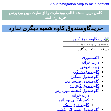
Skip to navigation
Skip to main content
کامل ترین نسخه قالب وودمارت را از سایت نوین وردپرس
خریداری کنید
خریدگاوصندوق کاوه شعبه دیگری ندارد
دسته را انتخاب کنید
اکسسوری
درب خرانه
زیرصندوقی
گاوصندق خانگی
گاوصندوق سنگین
گاوصندوق ضدسرقت
گاوصندوق گنج بان
گاوصندوق گنجینه مهرپارس
درب خزانه
کمد بایگانی بودپانزر
گاوصندوق سبک
گاوصندوق نسوز اثرانگشتی