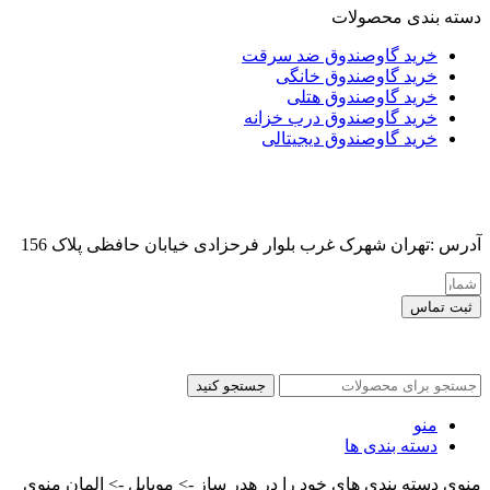
دسته بندی محصولات
خرید گاوصندوق ضد سرقت
خرید گاوصندوق خانگی
خرید گاوصندوق هتلی
خرید گاوصندوق درب خزانه
خرید گاوصندوق دیجیتالی
آدرس :تهران شهرک غرب بلوار فرحزادی خیابان حافظی پلاک 156
ثبت تماس
کلیه حقوق این سایت برای مدیر محفوظ هست
جستجو کنید
منو
دسته بندی ها
منوی دسته بندی های خود را در هدر ساز -> موبایل -> المان منوی