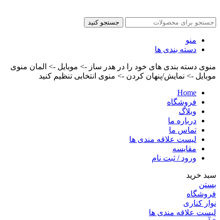
کلیه حقوق این سایت برای مدیر محفوظ هست
جستجو کنید
منو
دسته بندی ها
منوی دسته بندی های خود را در هدر ساز -> موبایل -> المان منوی
موبایل -> نمایش/پنهان کردن -> منوی انتخابی تنظیم کنید
Home
فروشگاه
وبلاگ
درباره ما
تماس ما
لیست علاقه مندی ها
مقایسه
ورود / ثبت نام
سبد خرید
بستن
فروشگاه
نوار کناری
لیست علاقه مندی ها