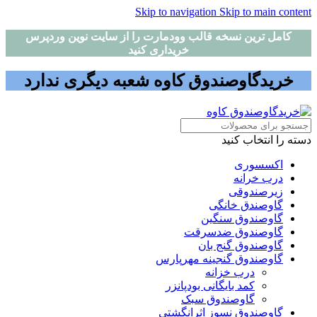
Skip to navigation
Skip to main content
کامل ترین نسخه قالب وودمارت را از سایت نوین وردپرس
خریداری کنید
خریدگاوصندوق کاوه شعبه دیگری ندارد
دسته را انتخاب کنید
اکسسوری
درب خرانه
زیرصندوقی
گاوصندق خانگی
گاوصندوق سنگین
گاوصندوق ضدسرقت
گاوصندوق گنج بان
گاوصندوق گنجینه مهرپارس
درب خزانه
کمد بایگانی بودپانزر
گاوصندوق سبک
گاوصندوق نسوز اثرانگشتی