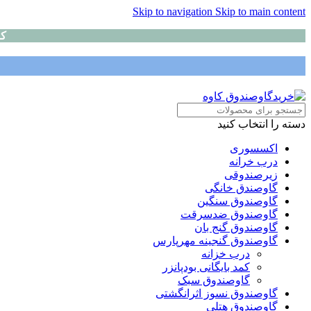
Skip to navigation
Skip to main content
کا
دسته را انتخاب کنید
اکسسوری
درب خرانه
زیرصندوقی
گاوصندق خانگی
گاوصندوق سنگین
گاوصندوق ضدسرقت
گاوصندوق گنج بان
گاوصندوق گنجینه مهرپارس
درب خزانه
کمد بایگانی بودپانزر
گاوصندوق سبک
گاوصندوق نسوز اثرانگشتی
گاوصندوق هتلی