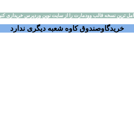
مل ترین نسخه قالب وودمارت را از سایت نوین وردپرس خریداری کنی
خریدگاوصندوق کاوه شعبه دیگری ندارد