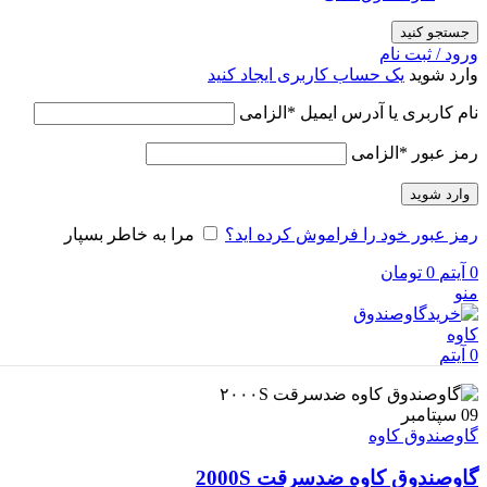
جستجو کنید
ورود / ثبت نام
وارد شوید
یک حساب کاربری ایجاد کنید
نام کاربری یا آدرس ایمیل
*
الزامی
رمز عبور
*
الزامی
وارد شوید
رمز عبور خود را فراموش کرده اید؟
مرا به خاطر بسپار
0
آیتم
0
تومان
منو
0
آیتم
09
سپتامبر
گاوصندوق کاوه
گاوصندوق کاوه ضدسرقت 2000S