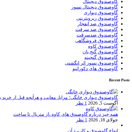
گاوصندوق دیجیتال
گاوصندوق دیجیتال نسوز
گاوصندوق دیواری
گاوصندوق زیرویترینی
گاوصندوق ضد انفجار
گاوصندوق ضد سرقت
گاوصندوق ضدسرقت
گاوصندوق فروشگاهی
گاوصندوق کاوه
گاوصندوق گنج بان
گاوصندوق گنجینه
گاوصندوق نسوز اثر انگشتی
گاوصندوق های دکوراتیو
Recent Posts
گاوصندوق دیواری خانگی؛ مزایا، معایب و هرآنچه قبل از خرید بای
آگوست 5, 2026
1 نظر
همه چیز درباره گاوصندق های کاوه ،از متریال تا ساخت
جولای 18, 2026
1 نظر
انواع گاوصندق و کاربرد آن