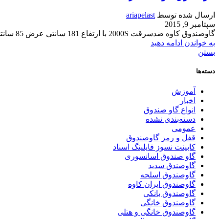
ارسال شده توسط
ariapelast
سپتامبر 9, 2015
گاوصندوق کاوه ضدسرقت 2000S با ارتفاع 181 سانتی عرض 85 سانتی عمق 75 سانتی و وزن 1316 کیلوگرمی مناسب برای شرکت ها،بانک ها گاوصندوق کاوه ...
به خواندن ادامه دهید
بستن
دسته‌ها
آموزش
اخبار
انواع گاو صندوق
دسته‌بندی نشده
عمومی
قفل و رمز گاوصندوق
کابینت نسوز فایلینگ اسناد
گاو صندوق اسانسوری
گاوصندق سدید
گاوصندوق اسلحه
گاوصندوق ایران کاوه
گاوصندوق بانکی
گاوصندوق خانگی
گاوصندوق خانگی و هتلی