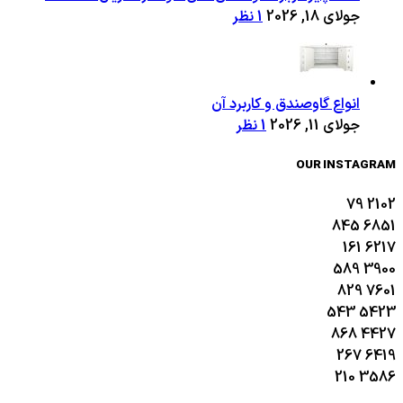
جولای 18, 2026
1 نظر
انواع گاوصندق و کاربرد آن
جولای 11, 2026
1 نظر
OUR INSTAGRAM
79
2102
845
6851
161
6217
589
3900
829
7601
543
5423
868
4427
267
6419
210
3586