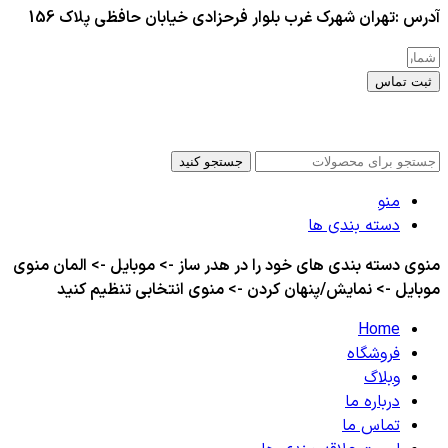
آدرس :تهران شهرک غرب بلوار فرحزادی خیابان حافظی پلاک 156
ثبت تماس
کلیه حقوق این سایت برای مدیر محفوظ هست
جستجو کنید
منو
دسته بندی ها
منوی دسته بندی های خود را در هدر ساز -> موبایل -> المان منوی
موبایل -> نمایش/پنهان کردن -> منوی انتخابی تنظیم کنید
Home
فروشگاه
وبلاگ
درباره ما
تماس ما