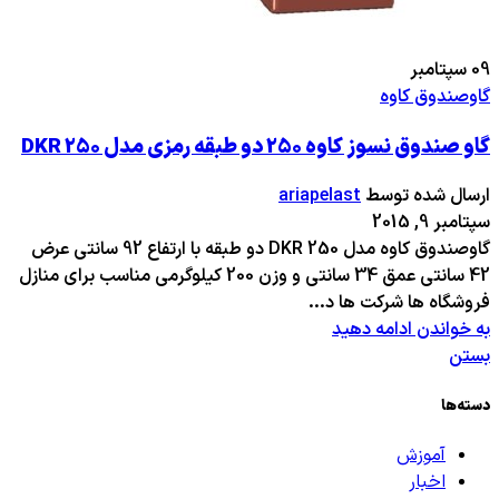
09
سپتامبر
گاوصندوق کاوه
گاو صندوق نسوز کاوه 250 دو طبقه رمزی مدل DKR 250
ارسال شده توسط
ariapelast
سپتامبر 9, 2015
گاوصندوق کاوه مدل 250 DKR دو طبقه با ارتفاع 92 سانتی عرض
42 سانتی عمق 34 سانتی و وزن 200 کیلوگرمی مناسب برای منازل
فروشگاه ها شرکت ها د...
به خواندن ادامه دهید
بستن
دسته‌ها
آموزش
اخبار