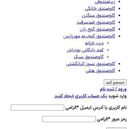
زیرصندوقی
گاوصندق خانگی
گاوصندوق سنگین
گاوصندوق ضدسرقت
گاوصندوق گنج بان
گاوصندوق گنجینه مهرپارس
درب خزانه
کمد بایگانی بودپانزر
گاوصندوق سبک
گاوصندوق نسوز اثرانگشتی
گاوصندوق هتلی
جستجو کنید
ورود / ثبت نام
وارد شوید
یک حساب کاربری ایجاد کنید
نام کاربری یا آدرس ایمیل
*
الزامی
رمز عبور
*
الزامی