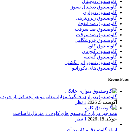
گاوصندوق دیجیتال
گاوصندوق دیجیتال نسوز
گاوصندوق دیواری
گاوصندوق زیرویترینی
گاوصندوق ضد انفجار
گاوصندوق ضد سرقت
گاوصندوق ضدسرقت
گاوصندوق فروشگاهی
گاوصندوق کاوه
گاوصندوق گنج بان
گاوصندوق گنجینه
گاوصندوق نسوز اثر انگشتی
گاوصندوق های دکوراتیو
Recent Posts
گاوصندوق دیواری خانگی؛ مزایا، معایب و هرآنچه قبل از خرید بای
آگوست 5, 2026
1 نظر
همه چیز درباره گاوصندق های کاوه ،از متریال تا ساخت
جولای 18, 2026
1 نظر
انواع گاوصندق و کاربرد آن