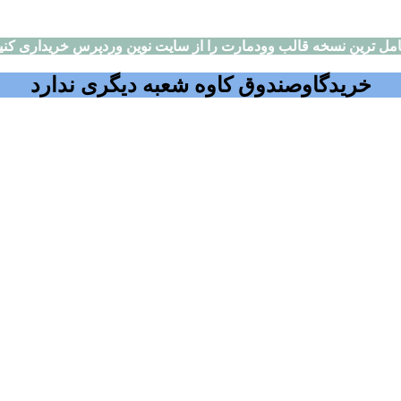
مل ترین نسخه قالب وودمارت را از سایت نوین وردپرس خریداری کنی
خریدگاوصندوق کاوه شعبه دیگری ندارد