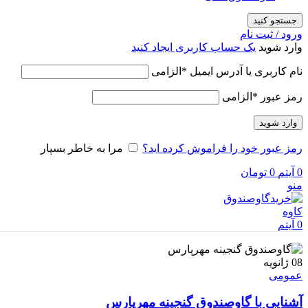
جستجو کنید
ورود / ثبت نام
وارد شوید
یک حساب کاربری ایجاد کنید
نام کاربری یا آدرس ایمیل
*
الزامی
رمز عبور
*
الزامی
وارد شوید
رمز عبور خود را فراموش کرده اید؟
مرا به خاطر بسپار
0
آیتم
0
تومان
منو
0
آیتم
08
ژانویه
عمومی
آشنایی با گاوصندوق گنجینه مهرپارس