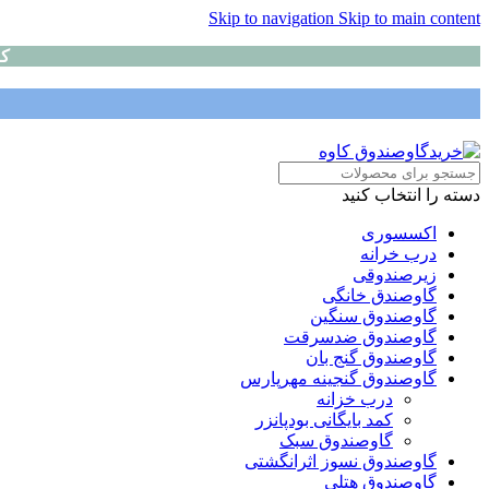
Skip to navigation
Skip to main content
کا
دسته را انتخاب کنید
اکسسوری
درب خرانه
زیرصندوقی
گاوصندق خانگی
گاوصندوق سنگین
گاوصندوق ضدسرقت
گاوصندوق گنج بان
گاوصندوق گنجینه مهرپارس
درب خزانه
کمد بایگانی بودپانزر
گاوصندوق سبک
گاوصندوق نسوز اثرانگشتی
گاوصندوق هتلی