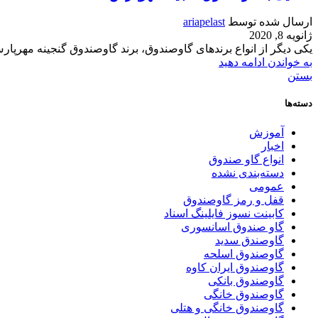
ارسال شده توسط
ariapelast
ژانویه 8, 2020
یکی دیگر از انواع برندهای گاوصندوق، برند گاوصندوق گنجینه مهرپارس می باشد. گاوصند
به خواندن ادامه دهید
بستن
دسته‌ها
آموزش
اخبار
انواع گاو صندوق
دسته‌بندی نشده
عمومی
قفل و رمز گاوصندوق
کابینت نسوز فایلینگ اسناد
گاو صندوق اسانسوری
گاوصندق سدید
گاوصندوق اسلحه
گاوصندوق ایران کاوه
گاوصندوق بانکی
گاوصندوق خانگی
گاوصندوق خانگی و هتلی