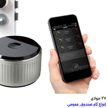
27
جولای
انواع گاو صندوق
,
عمومی