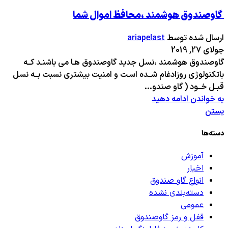
گاوصندوق هوشمند ،محافظ اموال شما
ارسال شده توسط
ariapelast
جولای 27, 2019
گاوصندوق هوشمند ،نسل جدید گاوصندوق هـا می باشنـد کــه
باتکنولوژی روزادغام شــده اسـت و امنیت بیشتری نسبت بــه نسل
قبـل خــود ( گاو صندو...
به خواندن ادامه دهید
بستن
دسته‌ها
آموزش
اخبار
انواع گاو صندوق
دسته‌بندی نشده
عمومی
قفل و رمز گاوصندوق