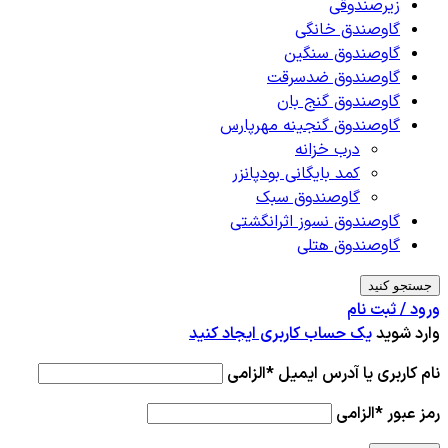
زیرصندوقی
گاوصندق خانگی
گاوصندوق سنگین
گاوصندوق ضدسرقت
گاوصندوق گنج بان
گاوصندوق گنجینه مهرپارس
درب خزانه
کمد بایگانی بودپانزر
گاوصندوق سبک
گاوصندوق نسوز اثرانگشتی
گاوصندوق هتلی
جستجو کنید
ورود / ثبت نام
وارد شوید
یک حساب کاربری ایجاد کنید
نام کاربری یا آدرس ایمیل
*
الزامی
رمز عبور
*
الزامی