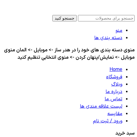
کلیه حقوق این سایت برای مدیر محفوظ هست
جستجو کنید
منو
دسته بندی ها
منوی دسته بندی های خود را در هدر ساز -> موبایل -> المان منوی
موبایل -> نمایش/پنهان کردن -> منوی انتخابی تنظیم کنید
Home
فروشگاه
وبلاگ
درباره ما
تماس ما
لیست علاقه مندی ها
مقایسه
ورود / ثبت نام
سبد خرید