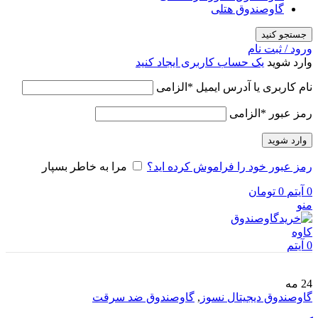
گاوصندوق هتلی
جستجو کنید
ورود / ثبت نام
وارد شوید
یک حساب کاربری ایجاد کنید
نام کاربری یا آدرس ایمیل
*
الزامی
رمز عبور
*
الزامی
وارد شوید
رمز عبور خود را فراموش کرده اید؟
مرا به خاطر بسپار
0
آیتم
0
تومان
منو
0
آیتم
24
مه
گاوصندوق دیجیتال نسوز
,
گاوصندوق ضد سرقت