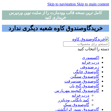
Skip to navigation
Skip to main content
کامل ترین نسخه قالب وودمارت را از سایت نوین وردپرس
خریداری کنید
خریدگاوصندوق کاوه شعبه دیگری ندارد
دسته را انتخاب کنید
اکسسوری
درب خرانه
زیرصندوقی
گاوصندق خانگی
گاوصندوق سنگین
گاوصندوق ضدسرقت
گاوصندوق گنج بان
گاوصندوق گنجینه مهرپارس
درب خزانه
کمد بایگانی بودپانزر
گاوصندوق سبک
گاوصندوق نسوز اثرانگشتی