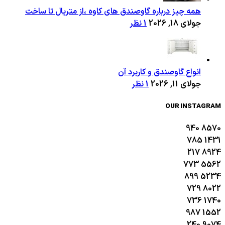
همه چیز درباره گاوصندق های کاوه ،از متریال تا ساخت
جولای 18, 2026
1 نظر
انواع گاوصندق و کاربرد آن
جولای 11, 2026
1 نظر
OUR INSTAGRAM
940
8570
785
1431
217
8924
773
5562
899
5234
729
8022
736
1740
987
1552