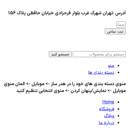
آدرس :تهران شهرک غرب بلوار فرحزادی خیابان حافظی پلاک 156
ثبت تماس
کلیه حقوق این سایت برای مدیر محفوظ هست
جستجو کنید
منو
دسته بندی ها
منوی دسته بندی های خود را در هدر ساز -> موبایل -> المان منوی
موبایل -> نمایش/پنهان کردن -> منوی انتخابی تنظیم کنید
Home
فروشگاه
وبلاگ
درباره ما