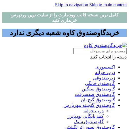
Skip to navigation
Skip to main content
کامل ترین نسخه قالب وودمارت را از سایت نوین وردپرس
خریداری کنید
خریدگاوصندوق کاوه شعبه دیگری ندارد
دسته را انتخاب کنید
اکسسوری
درب خرانه
زیرصندوقی
گاوصندق خانگی
گاوصندوق سنگین
گاوصندوق ضدسرقت
گاوصندوق گنج بان
گاوصندوق گنجینه مهرپارس
درب خزانه
کمد بایگانی بودپانزر
گاوصندوق سبک
گاوصندوق نسوز اثرانگشتی