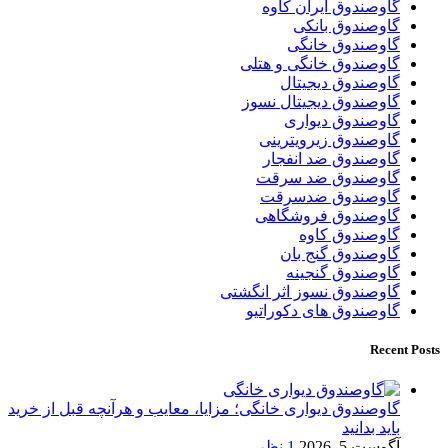
گاوصندوق ایران کاوه
گاوصندوق بانکی
گاوصندوق خانگی
گاوصندوق خانگی و هتلی
گاوصندوق دیجیتال
گاوصندوق دیجیتال نسوز
گاوصندوق دیواری
گاوصندوق زیرویترینی
گاوصندوق ضد انفجار
گاوصندوق ضد سرقت
گاوصندوق ضدسرقت
گاوصندوق فروشگاهی
گاوصندوق کاوه
گاوصندوق گنج بان
گاوصندوق گنجینه
گاوصندوق نسوز اثر انگشتی
گاوصندوق های دکوراتیو
Recent Posts
گاوصندوق دیواری خانگی؛ مزایا، معایب و هرآنچه قبل از خرید
باید بدانید
آگوست 5, 2026
1 نظر