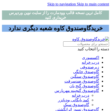
Skip to navigation
Skip to main content
کامل ترین نسخه قالب وودمارت را از سایت نوین وردپرس
خریداری کنید
خریدگاوصندوق کاوه شعبه دیگری ندارد
دسته را انتخاب کنید
اکسسوری
درب خرانه
زیرصندوقی
گاوصندق خانگی
گاوصندوق سنگین
گاوصندوق ضدسرقت
گاوصندوق گنج بان
گاوصندوق گنجینه مهرپارس
درب خزانه
کمد بایگانی بودپانزر
گاوصندوق سبک
گاوصندوق نسوز اثرانگشتی