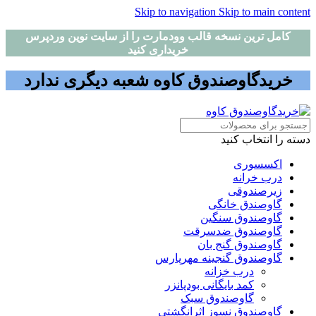
Skip to navigation
Skip to main content
کامل ترین نسخه قالب وودمارت را از سایت نوین وردپرس
خریداری کنید
خریدگاوصندوق کاوه شعبه دیگری ندارد
دسته را انتخاب کنید
اکسسوری
درب خرانه
زیرصندوقی
گاوصندق خانگی
گاوصندوق سنگین
گاوصندوق ضدسرقت
گاوصندوق گنج بان
گاوصندوق گنجینه مهرپارس
درب خزانه
کمد بایگانی بودپانزر
گاوصندوق سبک
گاوصندوق نسوز اثرانگشتی