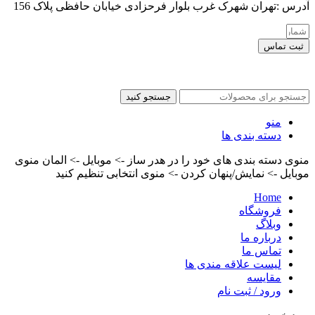
آدرس :تهران شهرک غرب بلوار فرحزادی خیابان حافظی پلاک 156
ثبت تماس
کلیه حقوق این سایت برای مدیر محفوظ هست
جستجو کنید
منو
دسته بندی ها
منوی دسته بندی های خود را در هدر ساز -> موبایل -> المان منوی
موبایل -> نمایش/پنهان کردن -> منوی انتخابی تنظیم کنید
Home
فروشگاه
وبلاگ
درباره ما
تماس ما
لیست علاقه مندی ها
مقایسه
ورود / ثبت نام