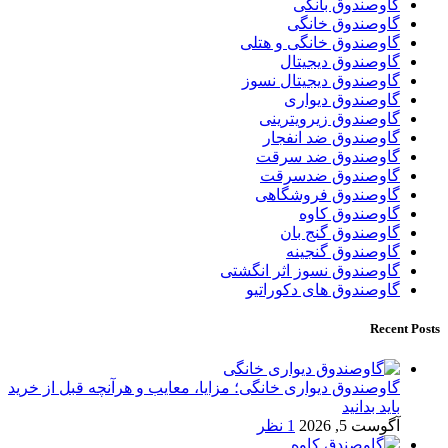
گاوصندوق بانکی
گاوصندوق خانگی
گاوصندوق خانگی و هتلی
گاوصندوق دیجیتال
گاوصندوق دیجیتال نسوز
گاوصندوق دیواری
گاوصندوق زیرویترینی
گاوصندوق ضد انفجار
گاوصندوق ضد سرقت
گاوصندوق ضدسرقت
گاوصندوق فروشگاهی
گاوصندوق کاوه
گاوصندوق گنج بان
گاوصندوق گنجینه
گاوصندوق نسوز اثر انگشتی
گاوصندوق های دکوراتیو
Recent Posts
گاوصندوق دیواری خانگی؛ مزایا، معایب و هرآنچه قبل از خرید
باید بدانید
آگوست 5, 2026
1 نظر