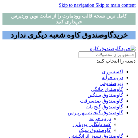
Skip to navigation
Skip to main content
کامل ترین نسخه قالب وودمارت را از سایت نوین وردپرس
خریداری کنید
خریدگاوصندوق کاوه شعبه دیگری ندارد
دسته را انتخاب کنید
اکسسوری
درب خرانه
زیرصندوقی
گاوصندق خانگی
گاوصندوق سنگین
گاوصندوق ضدسرقت
گاوصندوق گنج بان
گاوصندوق گنجینه مهرپارس
درب خزانه
کمد بایگانی بودپانزر
گاوصندوق سبک
گاوصندوق نسوز اثرانگشتی