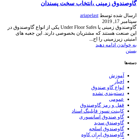
گاوصندوق زمینی ،انتخاب سخت پسندان
ارسال شده توسط
ariapelast
سپتامبر 17, 2019
گاوصندوق زمینی یا Under Floor Safes یکی از انواع گاوصندوق در
این صنعت هستند که مشتریان بخصوصی دارند. این جعبه های
امنیتی زیرزمینی را اح...
به خواندن ادامه دهید
بستن
دسته‌ها
آموزش
اخبار
انواع گاو صندوق
دسته‌بندی نشده
عمومی
قفل و رمز گاوصندوق
کابینت نسوز فایلینگ اسناد
گاو صندوق اسانسوری
گاوصندق سدید
گاوصندوق اسلحه
گاوصندوق ایران کاوه