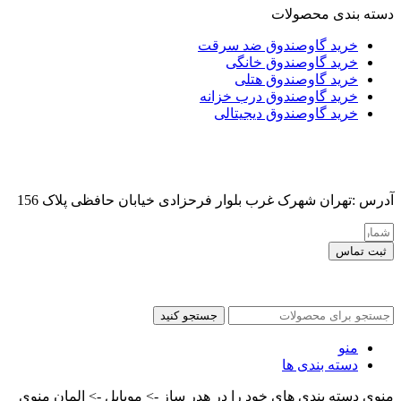
دسته بندی محصولات
خرید گاوصندوق ضد سرقت
خرید گاوصندوق خانگی
خرید گاوصندوق هتلی
خرید گاوصندوق درب خزانه
خرید گاوصندوق دیجیتالی
آدرس :تهران شهرک غرب بلوار فرحزادی خیابان حافظی پلاک 156
ثبت تماس
کلیه حقوق این سایت برای مدیر محفوظ هست
جستجو کنید
منو
دسته بندی ها
منوی دسته بندی های خود را در هدر ساز -> موبایل -> المان منوی