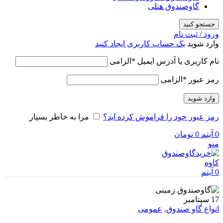
گاوصندوق هتلی
جستجو کنید
ورود / ثبت نام
وارد شوید
یک حساب کاربری ایجاد کنید
نام کاربری یا آدرس ایمیل
*
الزامی
رمز عبور
*
الزامی
وارد شوید
رمز عبور خود را فراموش کرده اید؟
مرا به خاطر بسپار
0
آیتم
0
تومان
منو
0
آیتم
17
سپتامبر
انواع گاو صندوق
,
عمومی