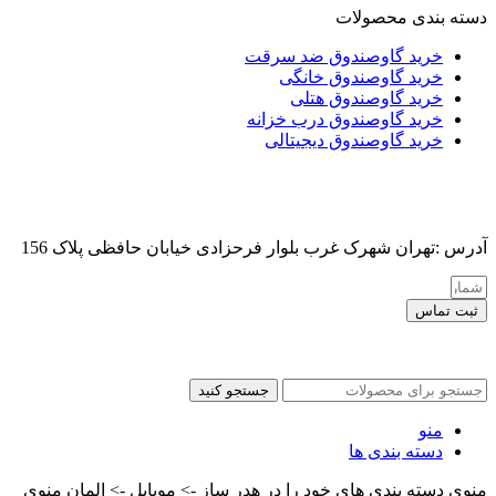
دسته بندی محصولات
خرید گاوصندوق ضد سرقت
خرید گاوصندوق خانگی
خرید گاوصندوق هتلی
خرید گاوصندوق درب خزانه
خرید گاوصندوق دیجیتالی
آدرس :تهران شهرک غرب بلوار فرحزادی خیابان حافظی پلاک 156
ثبت تماس
کلیه حقوق این سایت برای مدیر محفوظ هست
جستجو کنید
منو
دسته بندی ها
منوی دسته بندی های خود را در هدر ساز -> موبایل -> المان منوی