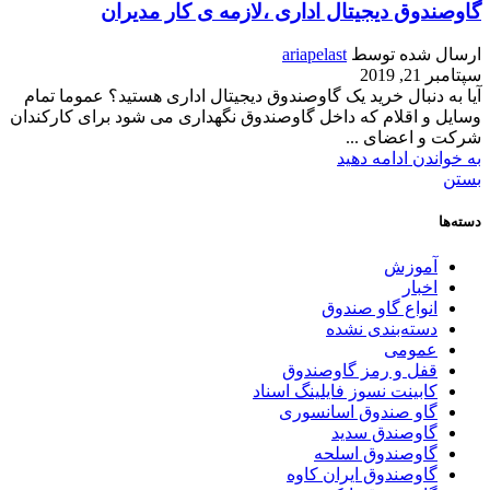
گاوصندوق دیجیتال اداری ،لازمه ی کار مدیران
ارسال شده توسط
ariapelast
سپتامبر 21, 2019
آیا به دنبال خرید یک گاوصندوق دیجیتال اداری هستید؟ عموما تمام
وسایل و اقلام که داخل گاوصندوق نگهداری می شود برای کارکندان
شرکت و اعضای ...
به خواندن ادامه دهید
بستن
دسته‌ها
آموزش
اخبار
انواع گاو صندوق
دسته‌بندی نشده
عمومی
قفل و رمز گاوصندوق
کابینت نسوز فایلینگ اسناد
گاو صندوق اسانسوری
گاوصندق سدید
گاوصندوق اسلحه
گاوصندوق ایران کاوه