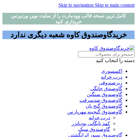
Skip to navigation
Skip to main content
کامل ترین نسخه قالب وودمارت را از سایت نوین وردپرس
خریداری کنید
خریدگاوصندوق کاوه شعبه دیگری ندارد
دسته را انتخاب کنید
اکسسوری
درب خرانه
زیرصندوقی
گاوصندق خانگی
گاوصندوق سنگین
گاوصندوق ضدسرقت
گاوصندوق گنج بان
گاوصندوق گنجینه مهرپارس
درب خزانه
کمد بایگانی بودپانزر
گاوصندوق سبک
گاوصندوق نسوز اثرانگشتی