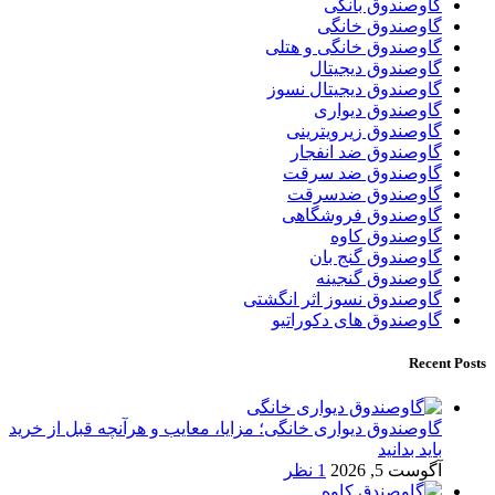
گاوصندوق بانکی
گاوصندوق خانگی
گاوصندوق خانگی و هتلی
گاوصندوق دیجیتال
گاوصندوق دیجیتال نسوز
گاوصندوق دیواری
گاوصندوق زیرویترینی
گاوصندوق ضد انفجار
گاوصندوق ضد سرقت
گاوصندوق ضدسرقت
گاوصندوق فروشگاهی
گاوصندوق کاوه
گاوصندوق گنج بان
گاوصندوق گنجینه
گاوصندوق نسوز اثر انگشتی
گاوصندوق های دکوراتیو
Recent Posts
گاوصندوق دیواری خانگی؛ مزایا، معایب و هرآنچه قبل از خرید
باید بدانید
آگوست 5, 2026
1 نظر