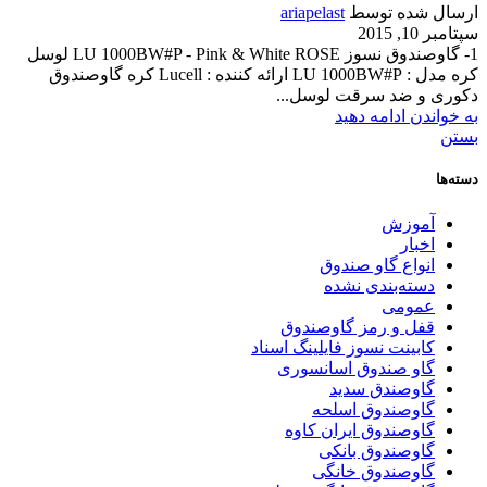
ارسال شده توسط
ariapelast
سپتامبر 10, 2015
1- گاوصندوق نسوز LU 1000BW#P - Pink & White ROSE لوسل
کره مدل : LU 1000BW#P ارائه كننده : Lucell کره گاوصندوق
دکوری و ضد سرقت لوسل...
به خواندن ادامه دهید
بستن
دسته‌ها
آموزش
اخبار
انواع گاو صندوق
دسته‌بندی نشده
عمومی
قفل و رمز گاوصندوق
کابینت نسوز فایلینگ اسناد
گاو صندوق اسانسوری
گاوصندق سدید
گاوصندوق اسلحه
گاوصندوق ایران کاوه
گاوصندوق بانکی
گاوصندوق خانگی