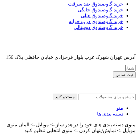
خرید گاوصندوق ضد سرقت
خرید گاوصندوق خانگی
خرید گاوصندوق هتلی
خرید گاوصندوق درب خزانه
خرید گاوصندوق دیجیتالی
آدرس :تهران شهرک غرب بلوار فرحزادی خیابان حافظی پلاک 156
ثبت تماس
کلیه حقوق این سایت برای مدیر محفوظ هست
جستجو کنید
منو
دسته بندی ها
منوی دسته بندی های خود را در هدر ساز -> موبایل -> المان منوی
موبایل -> نمایش/پنهان کردن -> منوی انتخابی تنظیم کنید