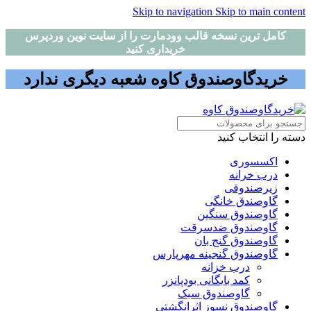
Skip to navigation
Skip to main content
کامل ترین نسخه قالب وودمارت را از سایت نوین وردپرس
خریداری کنید
خریدگاوصندوق کاوه شعبه دیگری ندارد
دسته را انتخاب کنید
اکسسوری
درب خرانه
زیرصندوقی
گاوصندق خانگی
گاوصندوق سنگین
گاوصندوق ضدسرقت
گاوصندوق گنج بان
گاوصندوق گنجینه مهرپارس
درب خزانه
کمد بایگانی بودپانزر
گاوصندوق سبک
گاوصندوق نسوز اثرانگشتی