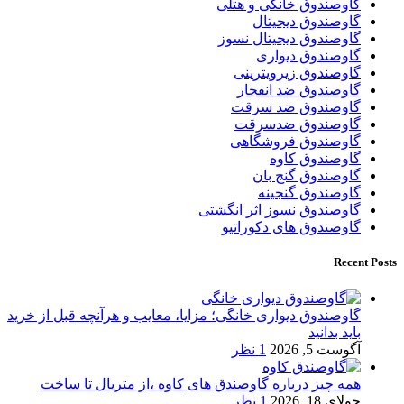
گاوصندوق خانگی و هتلی
گاوصندوق دیجیتال
گاوصندوق دیجیتال نسوز
گاوصندوق دیواری
گاوصندوق زیرویترینی
گاوصندوق ضد انفجار
گاوصندوق ضد سرقت
گاوصندوق ضدسرقت
گاوصندوق فروشگاهی
گاوصندوق کاوه
گاوصندوق گنج بان
گاوصندوق گنجینه
گاوصندوق نسوز اثر انگشتی
گاوصندوق های دکوراتیو
Recent Posts
گاوصندوق دیواری خانگی؛ مزایا، معایب و هرآنچه قبل از خرید
باید بدانید
آگوست 5, 2026
1 نظر
همه چیز درباره گاوصندق های کاوه ،از متریال تا ساخت
جولای 18, 2026
1 نظر