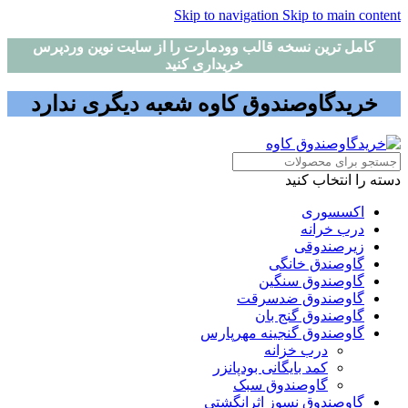
Skip to navigation
Skip to main content
کامل ترین نسخه قالب وودمارت را از سایت نوین وردپرس
خریداری کنید
خریدگاوصندوق کاوه شعبه دیگری ندارد
دسته را انتخاب کنید
اکسسوری
درب خرانه
زیرصندوقی
گاوصندق خانگی
گاوصندوق سنگین
گاوصندوق ضدسرقت
گاوصندوق گنج بان
گاوصندوق گنجینه مهرپارس
درب خزانه
کمد بایگانی بودپانزر
گاوصندوق سبک
گاوصندوق نسوز اثرانگشتی