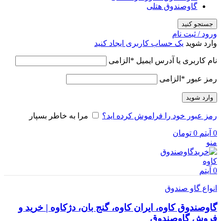
گاوصندوق هتلی
جستجو کنید
ورود / ثبت نام
وارد شوید
یک حساب کاربری ایجاد کنید
نام کاربری یا آدرس ایمیل
*
الزامی
رمز عبور
*
الزامی
وارد شوید
رمز عبور خود را فراموش کرده اید؟
مرا به خاطر بسپار
0
آیتم
0
تومان
منو
0
آیتم
انواع گاو صندوق
گاوصندوق کاوه، ایران کاوه، گنج بان، دژکاوه | خرید و
فروش گاوصندوق