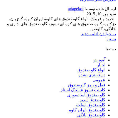
ارسال شده توسط
ariapelast
سپتامبر 10, 2015
خرید و فروش انواع گاوصندوق های کاوه، ایران کاوه، گنج بان،
دژکاوه، گاوه صندوق های کره ای نسوز، گاو صندوق های اداری و
خانگی، گاوصن...
به خواندن ادامه دهید
بستن
دسته‌ها
آموزش
اخبار
انواع گاو صندوق
دسته‌بندی نشده
عمومی
قفل و رمز گاوصندوق
کابینت نسوز فایلینگ اسناد
گاو صندوق اسانسوری
گاوصندق سدید
گاوصندوق اسلحه
گاوصندوق ایران کاوه
گاوصندوق بانکی