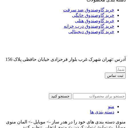
خرید گاوصندوق ضد سرقت
خرید گاوصندوق خانگی
خرید گاوصندوق هتلی
خرید گاوصندوق درب خزانه
خرید گاوصندوق دیجیتالی
آدرس :تهران شهرک غرب بلوار فرحزادی خیابان حافظی پلاک 156
ثبت تماس
کلیه حقوق این سایت برای مدیر محفوظ هست
جستجو کنید
منو
دسته بندی ها
منوی دسته بندی های خود را در هدر ساز -> موبایل -> المان منوی
موبایل -> نمایش/پنهان کردن -> منوی انتخابی تنظیم کنید