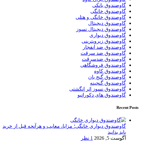
گاوصندوق بانکی
گاوصندوق خانگی
گاوصندوق خانگی و هتلی
گاوصندوق دیجیتال
گاوصندوق دیجیتال نسوز
گاوصندوق دیواری
گاوصندوق زیرویترینی
گاوصندوق ضد انفجار
گاوصندوق ضد سرقت
گاوصندوق ضدسرقت
گاوصندوق فروشگاهی
گاوصندوق کاوه
گاوصندوق گنج بان
گاوصندوق گنجینه
گاوصندوق نسوز اثر انگشتی
گاوصندوق های دکوراتیو
Recent Posts
گاوصندوق دیواری خانگی؛ مزایا، معایب و هرآنچه قبل از خرید
باید بدانید
آگوست 5, 2026
1 نظر