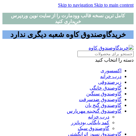
Skip to navigation
Skip to main content
کامل ترین نسخه قالب وودمارت را از سایت نوین وردپرس
خریداری کنید
خریدگاوصندوق کاوه شعبه دیگری ندارد
دسته را انتخاب کنید
اکسسوری
درب خرانه
زیرصندوقی
گاوصندق خانگی
گاوصندوق سنگین
گاوصندوق ضدسرقت
گاوصندوق گنج بان
گاوصندوق گنجینه مهرپارس
درب خزانه
کمد بایگانی بودپانزر
گاوصندوق سبک
گاوصندوق نسوز اثرانگشتی