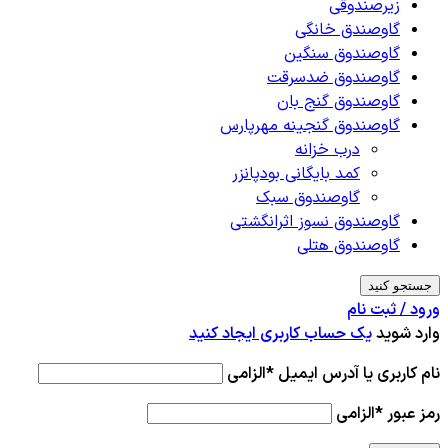
زیرصندوقی
گاوصندق خانگی
گاوصندوق سنگین
گاوصندوق ضدسرقت
گاوصندوق گنج بان
گاوصندوق گنجینه مهرپارس
درب خزانه
کمد بایگانی بودپانزر
گاوصندوق سبک
گاوصندوق نسوز اثرانگشتی
گاوصندوق هتلی
جستجو کنید
ورود / ثبت نام
وارد شوید
یک حساب کاربری ایجاد کنید
نام کاربری یا آدرس ایمیل
*
الزامی
رمز عبور
*
الزامی