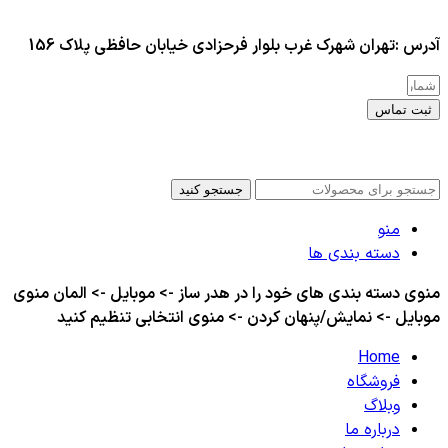
آدرس :تهران شهرک غرب بلوار فرحزادی خیابان حافظی پلاک 156
ثبت تماس
کلیه حقوق این سایت برای مدیر محفوظ هست
جستجو کنید
منو
دسته بندی ها
منوی دسته بندی های خود را در هدر ساز -> موبایل -> المان منوی
موبایل -> نمایش/پنهان کردن -> منوی انتخابی تنظیم کنید
Home
فروشگاه
وبلاگ
درباره ما