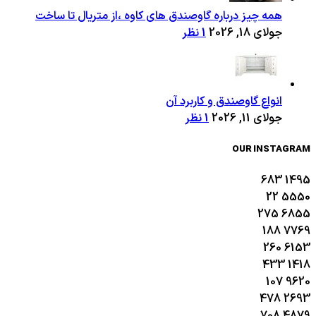
همه چیز درباره گاوصندق های کاوه ،از متریال تا ساخت
جولای 18, 2026
1 نظر
انواع گاوصندق و کاربرد آن
جولای 11, 2026
1 نظر
OUR INSTAGRAM
683
1495
22
5550
275
6855
188
7769
260
6153
433
1418
107
9620
478
2693