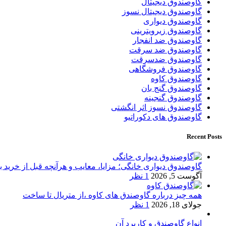
گاوصندوق دیجیتال
گاوصندوق دیجیتال نسوز
گاوصندوق دیواری
گاوصندوق زیرویترینی
گاوصندوق ضد انفجار
گاوصندوق ضد سرقت
گاوصندوق ضدسرقت
گاوصندوق فروشگاهی
گاوصندوق کاوه
گاوصندوق گنج بان
گاوصندوق گنجینه
گاوصندوق نسوز اثر انگشتی
گاوصندوق های دکوراتیو
Recent Posts
گاوصندوق دیواری خانگی؛ مزایا، معایب و هرآنچه قبل از خرید بای
آگوست 5, 2026
1 نظر
همه چیز درباره گاوصندق های کاوه ،از متریال تا ساخت
جولای 18, 2026
1 نظر
انواع گاوصندق و کاربرد آن