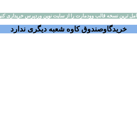
مل ترین نسخه قالب وودمارت را از سایت نوین وردپرس خریداری کنی
خریدگاوصندوق کاوه شعبه دیگری ندارد