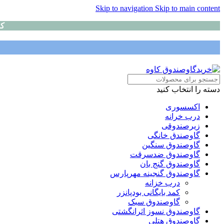
Skip to navigation
Skip to main content
کا
دسته را انتخاب کنید
اکسسوری
درب خرانه
زیرصندوقی
گاوصندق خانگی
گاوصندوق سنگین
گاوصندوق ضدسرقت
گاوصندوق گنج بان
گاوصندوق گنجینه مهرپارس
درب خزانه
کمد بایگانی بودپانزر
گاوصندوق سبک
گاوصندوق نسوز اثرانگشتی
گاوصندوق هتلی