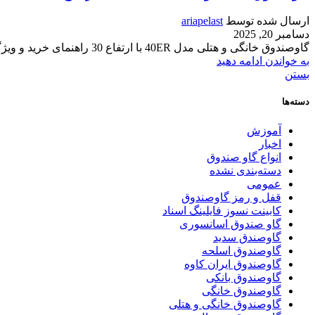
ارسال شده توسط
ariapelast
دسامبر 20, 2025
گاوصندوق خانگی و هتلی مدل 40ER با ارتفاع 30 راهنمای خرید و ویژگی‌ها: در دنیای امروز، امنیت یکی از اصلی‌ترین دغدغه‌های هر فرد و کسب‌وک...
به خواندن ادامه دهید
بستن
دسته‌ها
آموزش
اخبار
انواع گاو صندوق
دسته‌بندی نشده
عمومی
قفل و رمز گاوصندوق
کابینت نسوز فایلینگ اسناد
گاو صندوق اسانسوری
گاوصندق سدید
گاوصندوق اسلحه
گاوصندوق ایران کاوه
گاوصندوق بانکی
گاوصندوق خانگی
گاوصندوق خانگی و هتلی