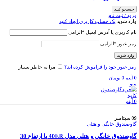
جستجو کنید
ورود / ثبت نام
وارد شوید
یک حساب کاربری ایجاد کنید
نام کاربری یا آدرس ایمیل
*
الزامی
رمز عبور
*
الزامی
وارد شوید
رمز عبور خود را فراموش کرده اید؟
مرا به خاطر بسپار
0
آیتم
0
تومان
منو
0
آیتم
09
سپتامبر
گاوصندوق خانگی و هتلی
گاوصندوق خانگی و هتلی مدل 40ER با ارتفاع 30