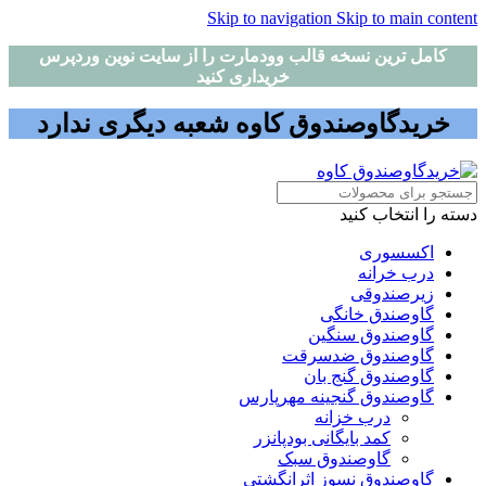
Skip to navigation
Skip to main content
کامل ترین نسخه قالب وودمارت را از سایت نوین وردپرس
خریداری کنید
خریدگاوصندوق کاوه شعبه دیگری ندارد
دسته را انتخاب کنید
اکسسوری
درب خرانه
زیرصندوقی
گاوصندق خانگی
گاوصندوق سنگین
گاوصندوق ضدسرقت
گاوصندوق گنج بان
گاوصندوق گنجینه مهرپارس
درب خزانه
کمد بایگانی بودپانزر
گاوصندوق سبک
گاوصندوق نسوز اثرانگشتی