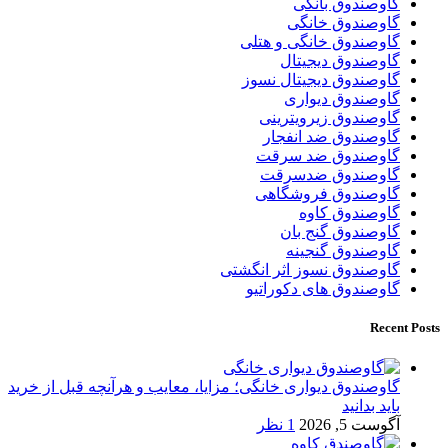
گاوصندوق بانکی
گاوصندوق خانگی
گاوصندوق خانگی و هتلی
گاوصندوق دیجیتال
گاوصندوق دیجیتال نسوز
گاوصندوق دیواری
گاوصندوق زیرویترینی
گاوصندوق ضد انفجار
گاوصندوق ضد سرقت
گاوصندوق ضدسرقت
گاوصندوق فروشگاهی
گاوصندوق کاوه
گاوصندوق گنج بان
گاوصندوق گنجینه
گاوصندوق نسوز اثر انگشتی
گاوصندوق های دکوراتیو
Recent Posts
گاوصندوق دیواری خانگی؛ مزایا، معایب و هرآنچه قبل از خرید
باید بدانید
آگوست 5, 2026
1 نظر