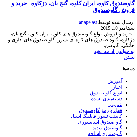
گاوصندوق کاوه، ایران کاوه، گنج بان، دژکاوه | خرید و
فروش گاوصندوق
ارسال شده توسط
ariapelast
سپتامبر 10, 2015
خرید و فروش انواع گاوصندوق های کاوه، ایران کاوه، گنج بان،
دژکاوه، گاوه صندوق های کره ای نسوز، گاو صندوق های اداری و
خانگی، گاوصن...
به خواندن ادامه دهید
بستن
دسته‌ها
آموزش
اخبار
انواع گاو صندوق
دسته‌بندی نشده
عمومی
قفل و رمز گاوصندوق
کابینت نسوز فایلینگ اسناد
گاو صندوق اسانسوری
گاوصندق سدید
گاوصندوق اسلحه