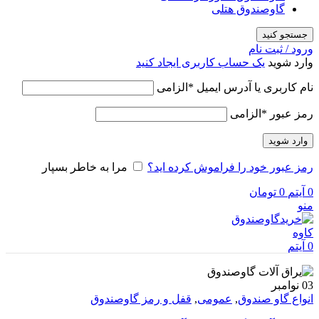
گاوصندوق هتلی
جستجو کنید
ورود / ثبت نام
وارد شوید
یک حساب کاربری ایجاد کنید
نام کاربری یا آدرس ایمیل
*
الزامی
رمز عبور
*
الزامی
وارد شوید
رمز عبور خود را فراموش کرده اید؟
مرا به خاطر بسپار
0
آیتم
0
تومان
منو
0
آیتم
03
نوامبر
انواع گاو صندوق
,
عمومی
,
قفل و رمز گاوصندوق