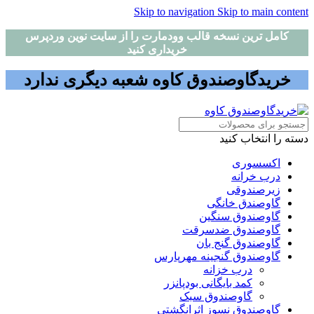
Skip to navigation
Skip to main content
کامل ترین نسخه قالب وودمارت را از سایت نوین وردپرس
خریداری کنید
خریدگاوصندوق کاوه شعبه دیگری ندارد
دسته را انتخاب کنید
اکسسوری
درب خرانه
زیرصندوقی
گاوصندق خانگی
گاوصندوق سنگین
گاوصندوق ضدسرقت
گاوصندوق گنج بان
گاوصندوق گنجینه مهرپارس
درب خزانه
کمد بایگانی بودپانزر
گاوصندوق سبک
گاوصندوق نسوز اثرانگشتی