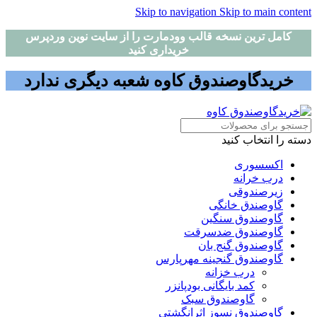
Skip to navigation
Skip to main content
کامل ترین نسخه قالب وودمارت را از سایت نوین وردپرس
خریداری کنید
خریدگاوصندوق کاوه شعبه دیگری ندارد
دسته را انتخاب کنید
اکسسوری
درب خرانه
زیرصندوقی
گاوصندق خانگی
گاوصندوق سنگین
گاوصندوق ضدسرقت
گاوصندوق گنج بان
گاوصندوق گنجینه مهرپارس
درب خزانه
کمد بایگانی بودپانزر
گاوصندوق سبک
گاوصندوق نسوز اثرانگشتی