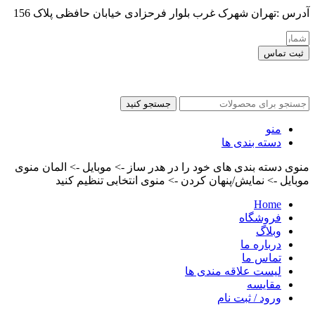
آدرس :تهران شهرک غرب بلوار فرحزادی خیابان حافظی پلاک 156
ثبت تماس
کلیه حقوق این سایت برای مدیر محفوظ هست
جستجو کنید
منو
دسته بندی ها
منوی دسته بندی های خود را در هدر ساز -> موبایل -> المان منوی
موبایل -> نمایش/پنهان کردن -> منوی انتخابی تنظیم کنید
Home
فروشگاه
وبلاگ
درباره ما
تماس ما
لیست علاقه مندی ها
مقایسه
ورود / ثبت نام