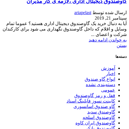
گاوصندوق دیجیتال اداری ،لازمه ی کار مدیران
ارسال شده توسط
ariapelast
سپتامبر 21, 2019
آیا به دنبال خرید یک گاوصندوق دیجیتال اداری هستید؟ عموما تمام
وسایل و اقلام که داخل گاوصندوق نگهداری می شود برای کارکندان
شرکت و اعضای ...
به خواندن ادامه دهید
بستن
دسته‌ها
آموزش
اخبار
انواع گاو صندوق
دسته‌بندی نشده
عمومی
قفل و رمز گاوصندوق
کابینت نسوز فایلینگ اسناد
گاو صندوق اسانسوری
گاوصندق سدید
گاوصندوق اسلحه
گاوصندوق ایران کاوه
گاوصندوق بانکی