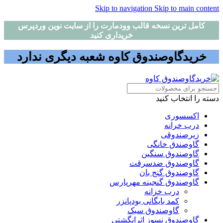
Skip to navigation
Skip to main content
کامل ترین نسخه قالب وودمارت را از سایت نوین وردپرس
خریداری کنید
خریدگاوصندوق کاوه شعبه دیگری ندارد
دسته را انتخاب کنید
اکسسوری
درب خرانه
زیرصندوقی
گاوصندق خانگی
گاوصندوق سنگین
گاوصندوق ضدسرقت
گاوصندوق گنج بان
گاوصندوق گنجینه مهرپارس
درب خزانه
کمد بایگانی بودپانزر
گاوصندوق سبک
گاوصندوق نسوز اثرانگشتی