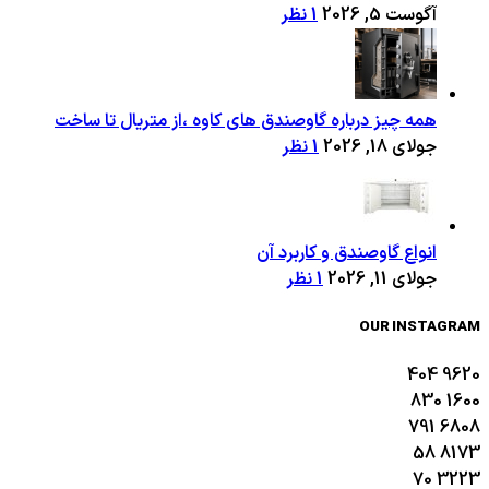
آگوست 5, 2026
1 نظر
همه چیز درباره گاوصندق های کاوه ،از متریال تا ساخت
جولای 18, 2026
1 نظر
انواع گاوصندق و کاربرد آن
جولای 11, 2026
1 نظر
OUR INSTAGRAM
404
9620
830
1600
791
6808
58
8173
70
3223