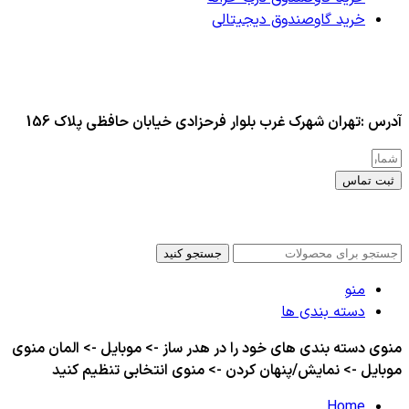
خرید گاوصندوق دیجیتالی
آدرس :تهران شهرک غرب بلوار فرحزادی خیابان حافظی پلاک 156
ثبت تماس
کلیه حقوق این سایت برای مدیر محفوظ هست
جستجو کنید
منو
دسته بندی ها
منوی دسته بندی های خود را در هدر ساز -> موبایل -> المان منوی
موبایل -> نمایش/پنهان کردن -> منوی انتخابی تنظیم کنید
Home