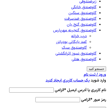
زیرصندوقی
گاوصندق خانگی
گاوصندوق سنگین
گاوصندوق ضدسرقت
گاوصندوق گنج بان
گاوصندوق گنجینه مهرپارس
درب خزانه
کمد بایگانی بودپانزر
گاوصندوق سبک
گاوصندوق نسوز اثرانگشتی
گاوصندوق هتلی
جستجو کنید
ورود / ثبت نام
وارد شوید
یک حساب کاربری ایجاد کنید
نام کاربری یا آدرس ایمیل
*
الزامی
رمز عبور
*
الزامی