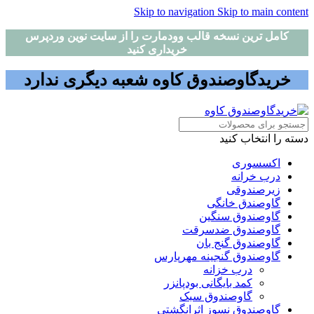
Skip to navigation
Skip to main content
کامل ترین نسخه قالب وودمارت را از سایت نوین وردپرس
خریداری کنید
خریدگاوصندوق کاوه شعبه دیگری ندارد
دسته را انتخاب کنید
اکسسوری
درب خرانه
زیرصندوقی
گاوصندق خانگی
گاوصندوق سنگین
گاوصندوق ضدسرقت
گاوصندوق گنج بان
گاوصندوق گنجینه مهرپارس
درب خزانه
کمد بایگانی بودپانزر
گاوصندوق سبک
گاوصندوق نسوز اثرانگشتی