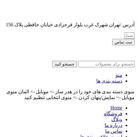
آدرس :تهران شهرک غرب بلوار فرحزادی خیابان حافظی پلاک 156
ثبت تماس
کلیه حقوق این سایت برای مدیر محفوظ هست
جستجو کنید
منو
دسته بندی ها
منوی دسته بندی های خود را در هدر ساز -> موبایل -> المان منوی
موبایل -> نمایش/پنهان کردن -> منوی انتخابی تنظیم کنید
Home
فروشگاه
وبلاگ
درباره ما
تماس ما
لیست علاقه مندی ها