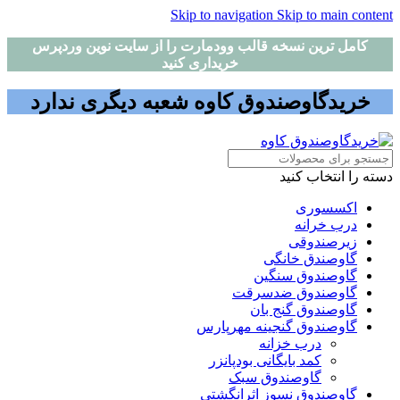
Skip to navigation
Skip to main content
کامل ترین نسخه قالب وودمارت را از سایت نوین وردپرس
خریداری کنید
خریدگاوصندوق کاوه شعبه دیگری ندارد
دسته را انتخاب کنید
اکسسوری
درب خرانه
زیرصندوقی
گاوصندق خانگی
گاوصندوق سنگین
گاوصندوق ضدسرقت
گاوصندوق گنج بان
گاوصندوق گنجینه مهرپارس
درب خزانه
کمد بایگانی بودپانزر
گاوصندوق سبک
گاوصندوق نسوز اثرانگشتی