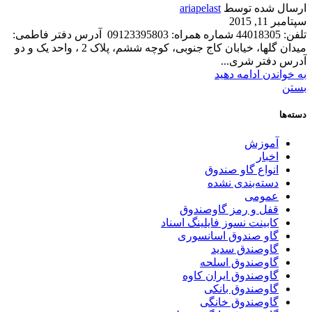
ارسال شده توسط
ariapelast
سپتامبر 11, 2015
تلفن: 44018305 شماره همراه: 09123395803 آدرس دفتر فاطمی:
میدان گلها، خیابان کاج جنوبی، کوچه ششم، پلاک 2 ، واحد یک و دو
آدرس دفتر شری...
به خواندن ادامه دهید
بستن
دسته‌ها
آموزش
اخبار
انواع گاو صندوق
دسته‌بندی نشده
عمومی
قفل و رمز گاوصندوق
کابینت نسوز فایلینگ اسناد
گاو صندوق اسانسوری
گاوصندق سدید
گاوصندوق اسلحه
گاوصندوق ایران کاوه
گاوصندوق بانکی
گاوصندوق خانگی