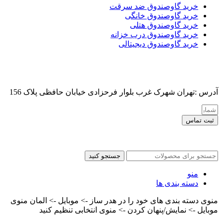
خرید گاوصندوق ضد سرقت
خرید گاوصندوق خانگی
خرید گاوصندوق هتلی
خرید گاوصندوق درب خزانه
خرید گاوصندوق دیجیتالی
آدرس :تهران شهرک غرب بلوار فرحزادی خیابان حافظی پلاک 156
ثبت تماس
کلیه حقوق این سایت برای مدیر محفوظ هست
جستجو کنید
منو
دسته بندی ها
منوی دسته بندی های خود را در هدر ساز -> موبایل -> المان منوی
موبایل -> نمایش/پنهان کردن -> منوی انتخابی تنظیم کنید