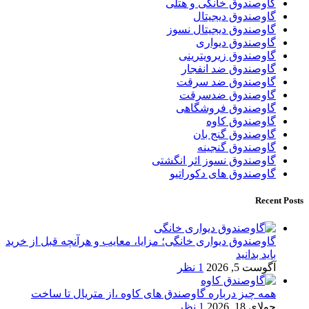
گاوصندوق خانگی و هتلی
گاوصندوق دیجیتال
گاوصندوق دیجیتال نسوز
گاوصندوق دیواری
گاوصندوق زیرویترینی
گاوصندوق ضد انفجار
گاوصندوق ضد سرقت
گاوصندوق ضدسرقت
گاوصندوق فروشگاهی
گاوصندوق کاوه
گاوصندوق گنج بان
گاوصندوق گنجینه
گاوصندوق نسوز اثر انگشتی
گاوصندوق های دکوراتیو
Recent Posts
گاوصندوق دیواری خانگی؛ مزایا، معایب و هرآنچه قبل از خرید
باید بدانید
آگوست 5, 2026
1 نظر
همه چیز درباره گاوصندق های کاوه ،از متریال تا ساخت
جولای 18, 2026
1 نظر