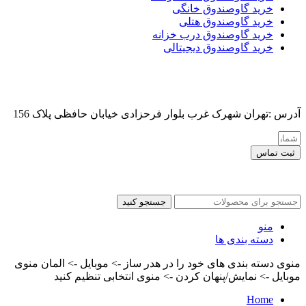
خرید گاوصندوق خانگی
خرید گاوصندوق هتلی
خرید گاوصندوق درب خزانه
خرید گاوصندوق دیجیتالی
آدرس :تهران شهرک غرب بلوار فرحزادی خیابان حافظی پلاک 156
ثبت تماس
کلیه حقوق این سایت برای مدیر محفوظ هست
جستجو کنید
منو
دسته بندی ها
منوی دسته بندی های خود را در هدر ساز -> موبایل -> المان منوی
موبایل -> نمایش/پنهان کردن -> منوی انتخابی تنظیم کنید
Home