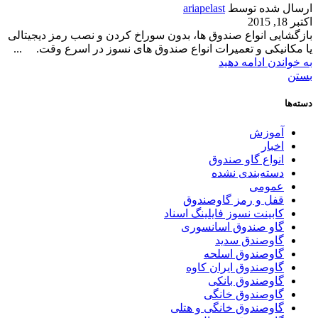
ارسال شده توسط
ariapelast
اکتبر 18, 2015
بازگشایی انواع صندوق ها، بدون سوراخ کردن و نصب رمز دیجیتالی
یا مکانیکی و تعمیرات انواع صندوق های نسوز در اسرع وقت. ...
به خواندن ادامه دهید
بستن
دسته‌ها
آموزش
اخبار
انواع گاو صندوق
دسته‌بندی نشده
عمومی
قفل و رمز گاوصندوق
کابینت نسوز فایلینگ اسناد
گاو صندوق اسانسوری
گاوصندق سدید
گاوصندوق اسلحه
گاوصندوق ایران کاوه
گاوصندوق بانکی
گاوصندوق خانگی
گاوصندوق خانگی و هتلی