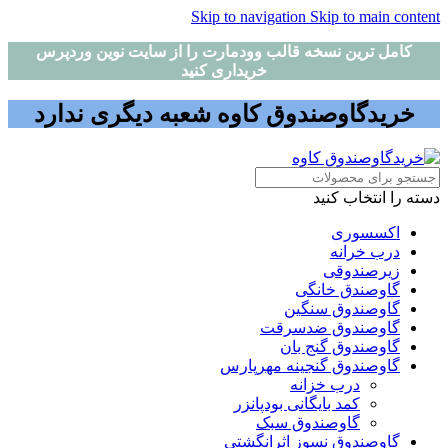
Skip to navigation
Skip to main content
کامل ترین نسخه قالب وودمارت را از سایت نوین وردپرس
خریداری کنید
خریدگاوصندوق کاوه شعبه دیگری ندارد
دسته را انتخاب کنید
اکسسوری
درب خرانه
زیرصندوقی
گاوصندق خانگی
گاوصندوق سنگین
گاوصندوق ضدسرقت
گاوصندوق گنج بان
گاوصندوق گنجینه مهرپارس
درب خزانه
کمد بایگانی بودپانزر
گاوصندوق سبک
گاوصندوق نسوز اثرانگشتی