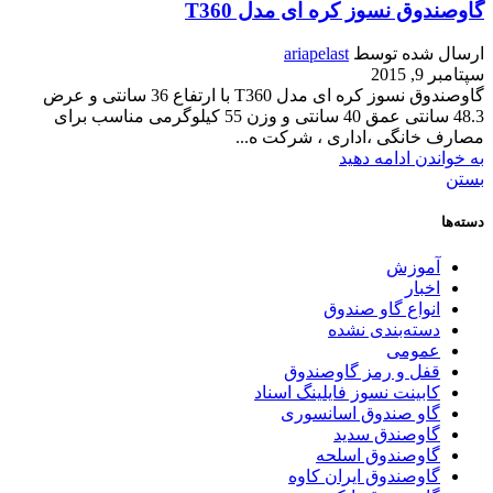
گاوصندوق نسوز کره ای مدل T360
ارسال شده توسط
ariapelast
سپتامبر 9, 2015
گاوصندوق نسوز کره ای مدل T360 با ارتفاع 36 سانتی و عرض
48.3 سانتی عمق 40 سانتی و وزن 55 کیلوگرمی مناسب برای
مصارف خانگی ،اداری ، شرکت ه...
به خواندن ادامه دهید
بستن
دسته‌ها
آموزش
اخبار
انواع گاو صندوق
دسته‌بندی نشده
عمومی
قفل و رمز گاوصندوق
کابینت نسوز فایلینگ اسناد
گاو صندوق اسانسوری
گاوصندق سدید
گاوصندوق اسلحه
گاوصندوق ایران کاوه