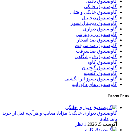
گاوصندوق بانکی
گاوصندوق خانگی
گاوصندوق خانگی و هتلی
گاوصندوق دیجیتال
گاوصندوق دیجیتال نسوز
گاوصندوق دیواری
گاوصندوق زیرویترینی
گاوصندوق ضد انفجار
گاوصندوق ضد سرقت
گاوصندوق ضدسرقت
گاوصندوق فروشگاهی
گاوصندوق کاوه
گاوصندوق گنج بان
گاوصندوق گنجینه
گاوصندوق نسوز اثر انگشتی
گاوصندوق های دکوراتیو
Recent Posts
گاوصندوق دیواری خانگی؛ مزایا، معایب و هرآنچه قبل از خرید
باید بدانید
آگوست 5, 2026
1 نظر