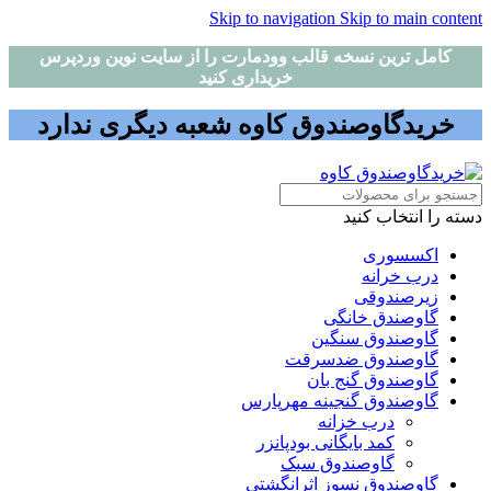
Skip to navigation
Skip to main content
کامل ترین نسخه قالب وودمارت را از سایت نوین وردپرس
خریداری کنید
خریدگاوصندوق کاوه شعبه دیگری ندارد
دسته را انتخاب کنید
اکسسوری
درب خرانه
زیرصندوقی
گاوصندق خانگی
گاوصندوق سنگین
گاوصندوق ضدسرقت
گاوصندوق گنج بان
گاوصندوق گنجینه مهرپارس
درب خزانه
کمد بایگانی بودپانزر
گاوصندوق سبک
گاوصندوق نسوز اثرانگشتی