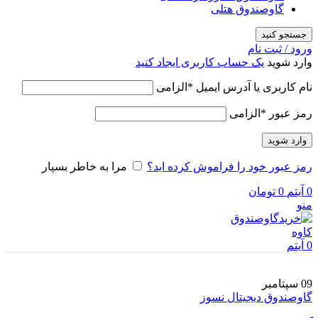
گاوصندوق هتلی
جستجو کنید
ورود / ثبت نام
وارد شوید
یک حساب کاربری ایجاد کنید
نام کاربری یا آدرس ایمیل
*
الزامی
رمز عبور
*
الزامی
وارد شوید
رمز عبور خود را فراموش کرده اید؟
مرا به خاطر بسپار
0
آیتم
0
تومان
منو
0
آیتم
09
سپتامبر
گاوصندوق دیجیتال نسوز