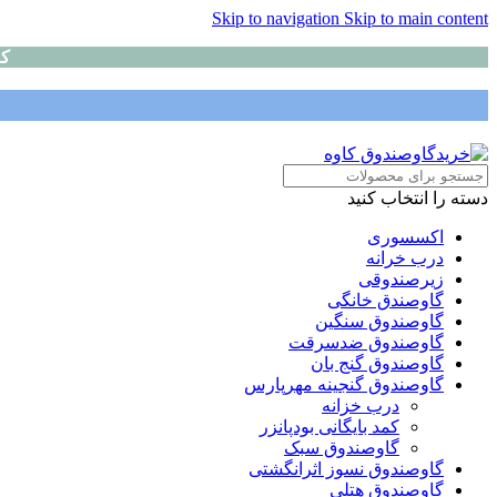
Skip to navigation
Skip to main content
کا
دسته را انتخاب کنید
اکسسوری
درب خرانه
زیرصندوقی
گاوصندق خانگی
گاوصندوق سنگین
گاوصندوق ضدسرقت
گاوصندوق گنج بان
گاوصندوق گنجینه مهرپارس
درب خزانه
کمد بایگانی بودپانزر
گاوصندوق سبک
گاوصندوق نسوز اثرانگشتی
گاوصندوق هتلی