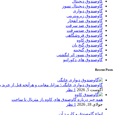
گاوصندوق دیجیتال
گاوصندوق دیجیتال نسوز
گاوصندوق دیواری
گاوصندوق زیرویترینی
گاوصندوق ضد انفجار
گاوصندوق ضد سرقت
گاوصندوق ضدسرقت
گاوصندوق فروشگاهی
گاوصندوق کاوه
گاوصندوق گنج بان
گاوصندوق گنجینه
گاوصندوق نسوز اثر انگشتی
گاوصندوق های دکوراتیو
Recent Posts
گاوصندوق دیواری خانگی؛ مزایا، معایب و هرآنچه قبل از خرید بای
آگوست 5, 2026
1 نظر
همه چیز درباره گاوصندق های کاوه ،از متریال تا ساخت
جولای 18, 2026
1 نظر
انواع گاوصندق و کاربرد آن