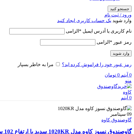
جستجو کنید
ورود / ثبت نام
وارد شوید
یک حساب کاربری ایجاد کنید
نام کاربری یا آدرس ایمیل
*
الزامی
رمز عبور
*
الزامی
وارد شوید
رمز عبور خود را فراموش کرده اید؟
مرا به خاطر بسپار
0
آیتم
0
تومان
منو
0
آیتم
09
سپتامبر
گاوصندوق کاوه
گاوصندوق نسوز کاوه مدل 1020KR سدید با ارتفاع 102 سانت