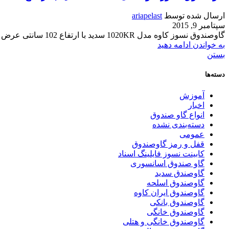
ارسال شده توسط
ariapelast
سپتامبر 9, 2015
گاوصندوق نسوز کاوه مدل 1020KR سدید با ارتفاع 102 سانتی عرض 52 سانتی عمق 47 سانتی و وزن 320 کیلوگرمی مناسب برای فروشگاه ها منازل وشرکت ه...
به خواندن ادامه دهید
بستن
دسته‌ها
آموزش
اخبار
انواع گاو صندوق
دسته‌بندی نشده
عمومی
قفل و رمز گاوصندوق
کابینت نسوز فایلینگ اسناد
گاو صندوق اسانسوری
گاوصندق سدید
گاوصندوق اسلحه
گاوصندوق ایران کاوه
گاوصندوق بانکی
گاوصندوق خانگی
گاوصندوق خانگی و هتلی