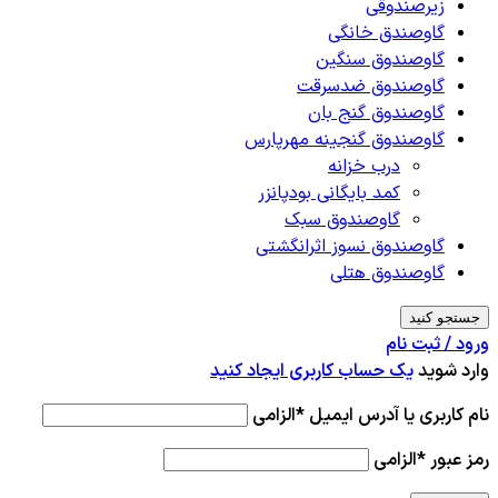
زیرصندوقی
گاوصندق خانگی
گاوصندوق سنگین
گاوصندوق ضدسرقت
گاوصندوق گنج بان
گاوصندوق گنجینه مهرپارس
درب خزانه
کمد بایگانی بودپانزر
گاوصندوق سبک
گاوصندوق نسوز اثرانگشتی
گاوصندوق هتلی
جستجو کنید
ورود / ثبت نام
وارد شوید
یک حساب کاربری ایجاد کنید
نام کاربری یا آدرس ایمیل
*
الزامی
رمز عبور
*
الزامی