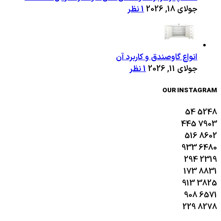
جولای 18, 2026
1 نظر
انواع گاوصندق و کاربرد آن
جولای 11, 2026
1 نظر
OUR INSTAGRAM
54
5248
445
7903
516
8602
933
6480
294
2319
173
8831
913
3825
908
6571
229
8278