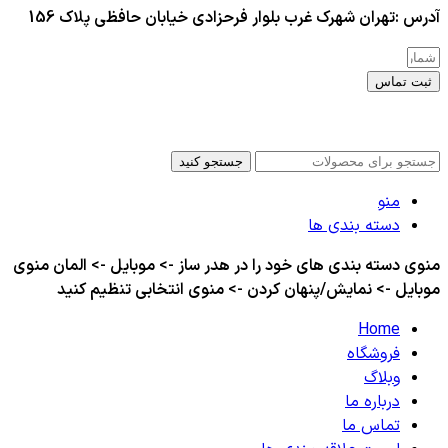
آدرس :تهران شهرک غرب بلوار فرحزادی خیابان حافظی پلاک 156
ثبت تماس
کلیه حقوق این سایت برای مدیر محفوظ هست
جستجو کنید
منو
دسته بندی ها
منوی دسته بندی های خود را در هدر ساز -> موبایل -> المان منوی
موبایل -> نمایش/پنهان کردن -> منوی انتخابی تنظیم کنید
Home
فروشگاه
وبلاگ
درباره ما
تماس ما