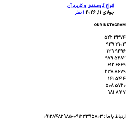
انواع گاوصندق و کاربرد آن
جولای 11, 2026
1 نظر
OUR INSTAGRAM
522
3374
939
3103
139
9496
979
5482
612
6669
238
8479
161
5414
508
5720
981
8917
ارتباط با ما : ۰۹۱۲۳۳۹۵۸۰۳-۰۹۱۲۸۴۸۲۹۸۵