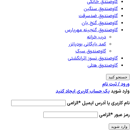
گاوصندق خانگی
گاوصندوق سنگین
گاوصندوق ضدسرقت
گاوصندوق گنج بان
گاوصندوق گنجینه مهرپارس
درب خزانه
کمد بایگانی بودپانزر
گاوصندوق سبک
گاوصندوق نسوز اثرانگشتی
گاوصندوق هتلی
جستجو کنید
ورود / ثبت نام
وارد شوید
یک حساب کاربری ایجاد کنید
نام کاربری یا آدرس ایمیل
*
الزامی
رمز عبور
*
الزامی
وارد شوید