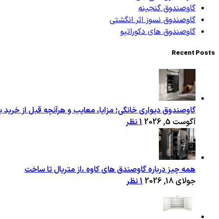
گاوصندوق گنجینه
گاوصندوق نسوز اثر انگشتی
گاوصندوق های دکوراتیو
Recent Posts
گاوصندوق دیواری خانگی؛ مزایا، معایب و هرآنچه قبل از خرید با
آگوست 5, 2026
1 نظر
همه چیز درباره گاوصندق های کاوه ،از متریال تا ساخت
جولای 18, 2026
1 نظر