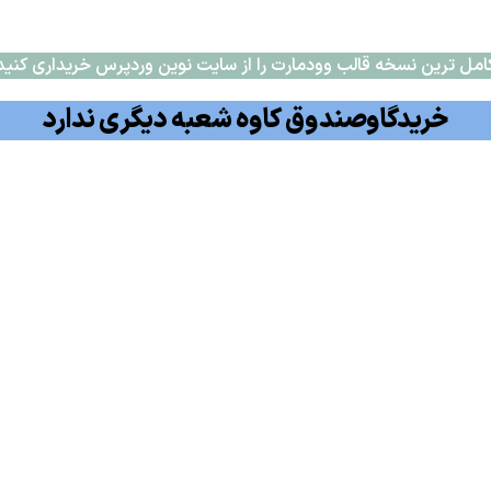
امل ترین نسخه قالب وودمارت را از سایت نوین وردپرس خریداری کنید
خریدگاوصندوق کاوه شعبه دیگری ندارد