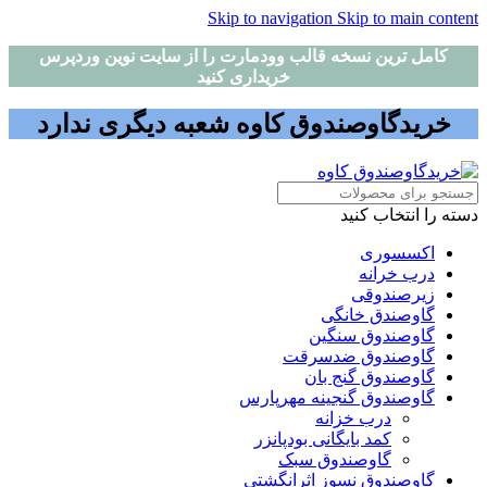
Skip to navigation
Skip to main content
کامل ترین نسخه قالب وودمارت را از سایت نوین وردپرس
خریداری کنید
خریدگاوصندوق کاوه شعبه دیگری ندارد
دسته را انتخاب کنید
اکسسوری
درب خرانه
زیرصندوقی
گاوصندق خانگی
گاوصندوق سنگین
گاوصندوق ضدسرقت
گاوصندوق گنج بان
گاوصندوق گنجینه مهرپارس
درب خزانه
کمد بایگانی بودپانزر
گاوصندوق سبک
گاوصندوق نسوز اثرانگشتی