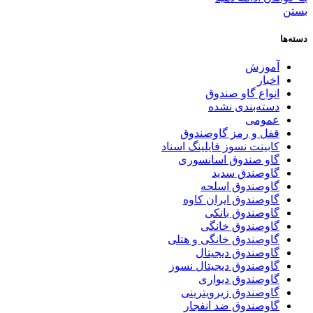
بستن
دسته‌ها
آموزش
اخبار
انواع گاو صندوق
دسته‌بندی نشده
عمومی
قفل و رمز گاوصندوق
کابینت نسوز فایلینگ اسناد
گاو صندوق اسانسوری
گاوصندق سدید
گاوصندوق اسلحه
گاوصندوق ایران کاوه
گاوصندوق بانکی
گاوصندوق خانگی
گاوصندوق خانگی و هتلی
گاوصندوق دیجیتال
گاوصندوق دیجیتال نسوز
گاوصندوق دیواری
گاوصندوق زیرویترینی
گاوصندوق ضد انفجار