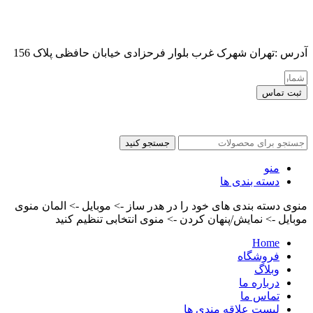
آدرس :تهران شهرک غرب بلوار فرحزادی خیابان حافظی پلاک 156
ثبت تماس
کلیه حقوق این سایت برای مدیر محفوظ هست
جستجو کنید
منو
دسته بندی ها
منوی دسته بندی های خود را در هدر ساز -> موبایل -> المان منوی
موبایل -> نمایش/پنهان کردن -> منوی انتخابی تنظیم کنید
Home
فروشگاه
وبلاگ
درباره ما
تماس ما
لیست علاقه مندی ها