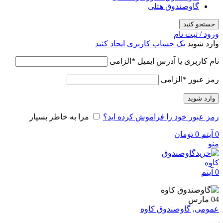
گاوصندوق هتلی
جستجو کنید
ورود / ثبت نام
وارد شوید
یک حساب کاربری ایجاد کنید
نام کاربری یا آدرس ایمیل
*
الزامی
رمز عبور
*
الزامی
وارد شوید
رمز عبور خود را فراموش کرده اید؟
مرا به خاطر بسپار
0
آیتم
0
تومان
منو
0
آیتم
04
مارس
عمومی
,
گاوصندوق کاوه