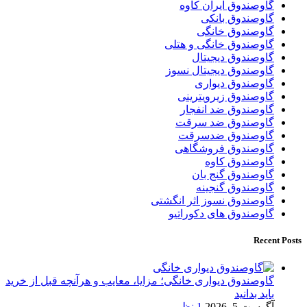
گاوصندوق ایران کاوه
گاوصندوق بانکی
گاوصندوق خانگی
گاوصندوق خانگی و هتلی
گاوصندوق دیجیتال
گاوصندوق دیجیتال نسوز
گاوصندوق دیواری
گاوصندوق زیرویترینی
گاوصندوق ضد انفجار
گاوصندوق ضد سرقت
گاوصندوق ضدسرقت
گاوصندوق فروشگاهی
گاوصندوق کاوه
گاوصندوق گنج بان
گاوصندوق گنجینه
گاوصندوق نسوز اثر انگشتی
گاوصندوق های دکوراتیو
Recent Posts
گاوصندوق دیواری خانگی؛ مزایا، معایب و هرآنچه قبل از خرید
باید بدانید
آگوست 5, 2026
1 نظر