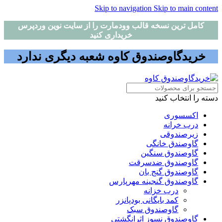
Skip to navigation
Skip to main content
کامل ترین نسخه قالب وودمارت را از سایت نوین وردپرس
خریداری کنید
خریدگاوصندوق کاوه شعبه دیگری ندارد
دسته را انتخاب کنید
اکسسوری
درب خرانه
زیرصندوقی
گاوصندق خانگی
گاوصندوق سنگین
گاوصندوق ضدسرقت
گاوصندوق گنج بان
گاوصندوق گنجینه مهرپارس
درب خزانه
کمد بایگانی بودپانزر
گاوصندوق سبک
گاوصندوق نسوز اثرانگشتی