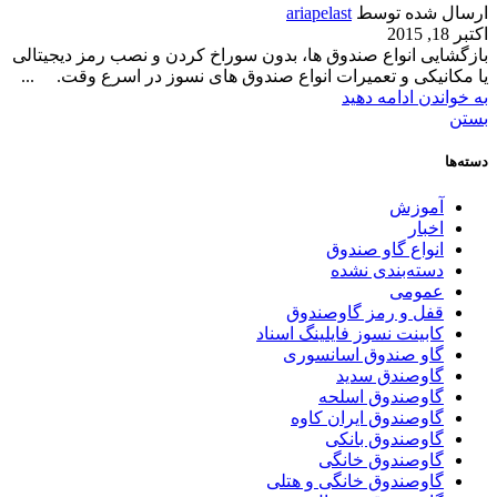
ارسال شده توسط
ariapelast
اکتبر 18, 2015
بازگشایی انواع صندوق ها، بدون سوراخ کردن و نصب رمز دیجیتالی
یا مکانیکی و تعمیرات انواع صندوق های نسوز در اسرع وقت. ...
به خواندن ادامه دهید
بستن
دسته‌ها
آموزش
اخبار
انواع گاو صندوق
دسته‌بندی نشده
عمومی
قفل و رمز گاوصندوق
کابینت نسوز فایلینگ اسناد
گاو صندوق اسانسوری
گاوصندق سدید
گاوصندوق اسلحه
گاوصندوق ایران کاوه
گاوصندوق بانکی
گاوصندوق خانگی
گاوصندوق خانگی و هتلی