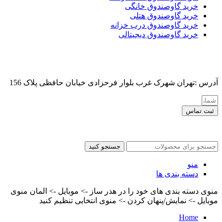
خرید گاوصندوق خانگی
خرید گاوصندوق هتلی
خرید گاوصندوق درب خزانه
خرید گاوصندوق دیجیتالی
آدرس :تهران شهرک غرب بلوار فرحزادی خیابان حافظی پلاک 156
ثبت تماس
کلیه حقوق این سایت برای مدیر محفوظ هست
جستجو کنید
منو
دسته بندی ها
منوی دسته بندی های خود را در هدر ساز -> موبایل -> المان منوی
موبایل -> نمایش/پنهان کردن -> منوی انتخابی تنظیم کنید
Home