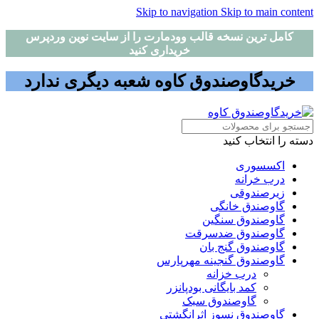
Skip to navigation
Skip to main content
کامل ترین نسخه قالب وودمارت را از سایت نوین وردپرس
خریداری کنید
خریدگاوصندوق کاوه شعبه دیگری ندارد
دسته را انتخاب کنید
اکسسوری
درب خرانه
زیرصندوقی
گاوصندق خانگی
گاوصندوق سنگین
گاوصندوق ضدسرقت
گاوصندوق گنج بان
گاوصندوق گنجینه مهرپارس
درب خزانه
کمد بایگانی بودپانزر
گاوصندوق سبک
گاوصندوق نسوز اثرانگشتی