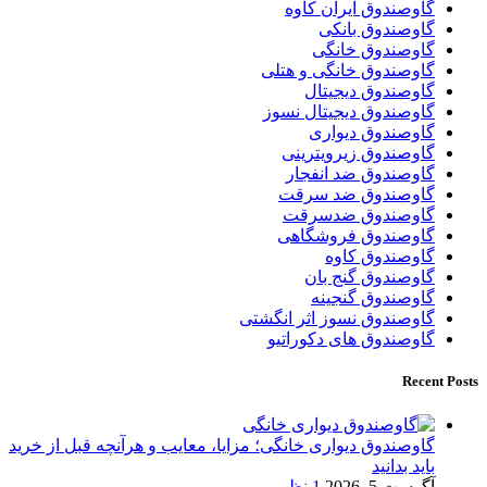
گاوصندوق ایران کاوه
گاوصندوق بانکی
گاوصندوق خانگی
گاوصندوق خانگی و هتلی
گاوصندوق دیجیتال
گاوصندوق دیجیتال نسوز
گاوصندوق دیواری
گاوصندوق زیرویترینی
گاوصندوق ضد انفجار
گاوصندوق ضد سرقت
گاوصندوق ضدسرقت
گاوصندوق فروشگاهی
گاوصندوق کاوه
گاوصندوق گنج بان
گاوصندوق گنجینه
گاوصندوق نسوز اثر انگشتی
گاوصندوق های دکوراتیو
Recent Posts
گاوصندوق دیواری خانگی؛ مزایا، معایب و هرآنچه قبل از خرید
باید بدانید
آگوست 5, 2026
1 نظر