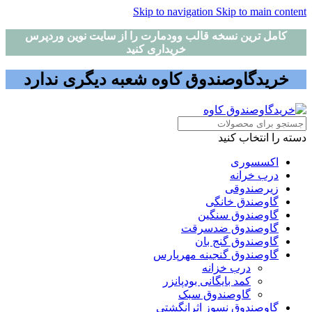
Skip to navigation
Skip to main content
کامل ترین نسخه قالب وودمارت را از سایت نوین وردپرس
خریداری کنید
خریدگاوصندوق کاوه شعبه دیگری ندارد
دسته را انتخاب کنید
اکسسوری
درب خرانه
زیرصندوقی
گاوصندق خانگی
گاوصندوق سنگین
گاوصندوق ضدسرقت
گاوصندوق گنج بان
گاوصندوق گنجینه مهرپارس
درب خزانه
کمد بایگانی بودپانزر
گاوصندوق سبک
گاوصندوق نسوز اثرانگشتی