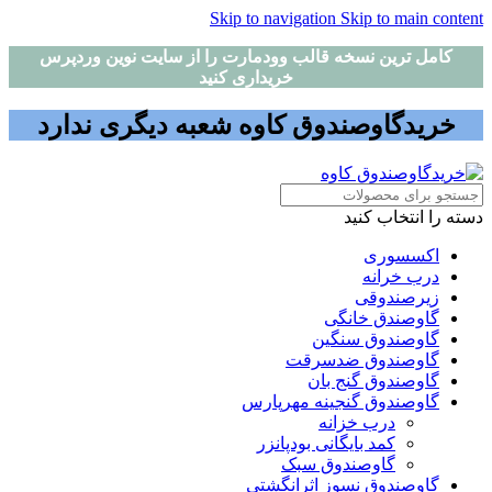
Skip to navigation
Skip to main content
کامل ترین نسخه قالب وودمارت را از سایت نوین وردپرس
خریداری کنید
خریدگاوصندوق کاوه شعبه دیگری ندارد
دسته را انتخاب کنید
اکسسوری
درب خرانه
زیرصندوقی
گاوصندق خانگی
گاوصندوق سنگین
گاوصندوق ضدسرقت
گاوصندوق گنج بان
گاوصندوق گنجینه مهرپارس
درب خزانه
کمد بایگانی بودپانزر
گاوصندوق سبک
گاوصندوق نسوز اثرانگشتی