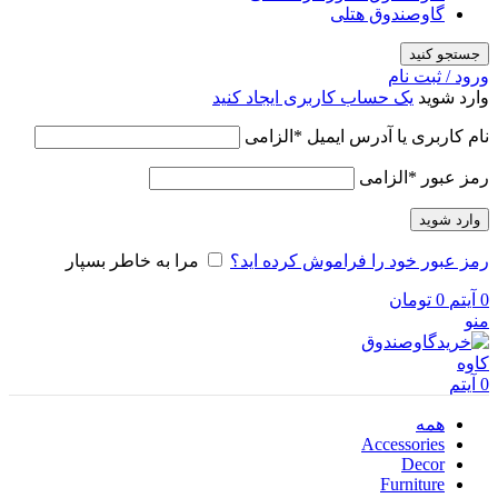
گاوصندوق هتلی
جستجو کنید
ورود / ثبت نام
وارد شوید
یک حساب کاربری ایجاد کنید
نام کاربری یا آدرس ایمیل
*
الزامی
رمز عبور
*
الزامی
وارد شوید
رمز عبور خود را فراموش کرده اید؟
مرا به خاطر بسپار
0
آیتم
0
تومان
منو
0
آیتم
همه
Accessories
Decor
Furniture