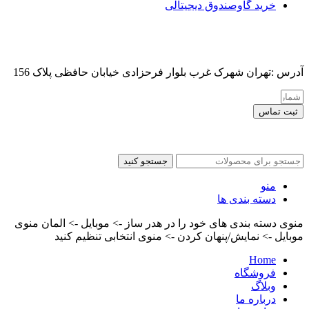
خرید گاوصندوق دیجیتالی
آدرس :تهران شهرک غرب بلوار فرحزادی خیابان حافظی پلاک 156
ثبت تماس
کلیه حقوق این سایت برای مدیر محفوظ هست
جستجو کنید
منو
دسته بندی ها
منوی دسته بندی های خود را در هدر ساز -> موبایل -> المان منوی
موبایل -> نمایش/پنهان کردن -> منوی انتخابی تنظیم کنید
Home
فروشگاه
وبلاگ
درباره ما