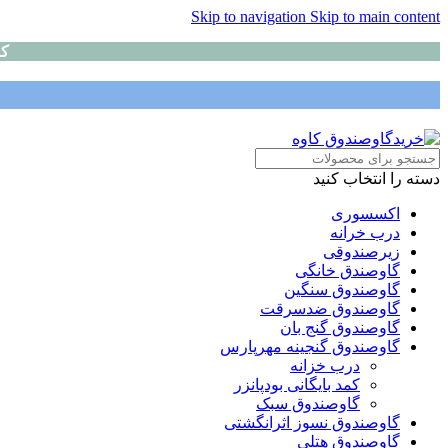
Skip to navigation
Skip to main content
کا
دسته را انتخاب کنید
اکسسوری
درب خرانه
زیرصندوقی
گاوصندق خانگی
گاوصندوق سنگین
گاوصندوق ضدسرقت
گاوصندوق گنج بان
گاوصندوق گنجینه مهرپارس
درب خزانه
کمد بایگانی بودپانزر
گاوصندوق سبک
گاوصندوق نسوز اثرانگشتی
گاوصندوق هتلی