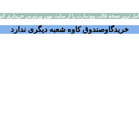
مل ترین نسخه قالب وودمارت را از سایت نوین وردپرس خریداری کنی
خریدگاوصندوق کاوه شعبه دیگری ندارد