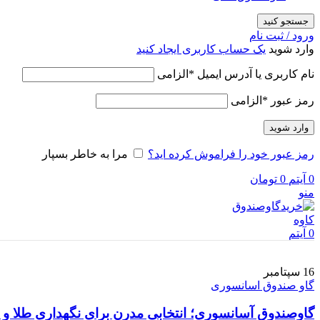
جستجو کنید
ورود / ثبت نام
وارد شوید
یک حساب کاربری ایجاد کنید
نام کاربری یا آدرس ایمیل
*
الزامی
رمز عبور
*
الزامی
وارد شوید
رمز عبور خود را فراموش کرده اید؟
مرا به خاطر بسپار
0
آیتم
0
تومان
منو
0
آیتم
16
سپتامبر
گاو صندوق اسانسوری
گاوصندوق آسانسوری؛ انتخابی مدرن برای نگهداری طلا و 