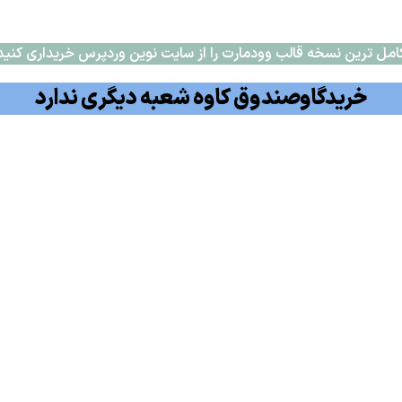
امل ترین نسخه قالب وودمارت را از سایت نوین وردپرس خریداری کنید
خریدگاوصندوق کاوه شعبه دیگری ندارد