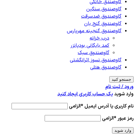
گاوصندق خانگی
گاوصندوق سنگین
گاوصندوق ضدسرقت
گاوصندوق گنج بان
گاوصندوق گنجینه مهرپارس
درب خزانه
کمد بایگانی بودپانزر
گاوصندوق سبک
گاوصندوق نسوز اثرانگشتی
گاوصندوق هتلی
جستجو کنید
ورود / ثبت نام
وارد شوید
یک حساب کاربری ایجاد کنید
نام کاربری یا آدرس ایمیل
*
الزامی
رمز عبور
*
الزامی
وارد شوید