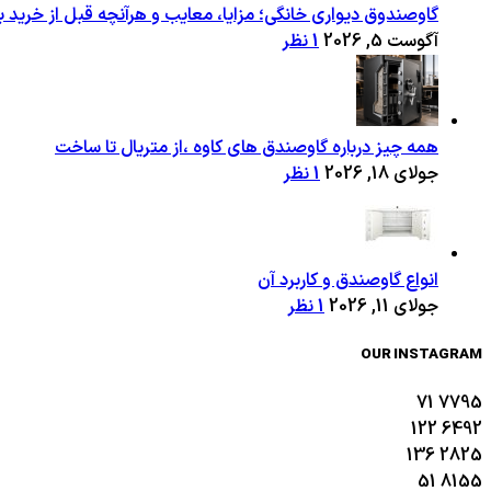
گاوصندوق دیواری خانگی؛ مزایا، معایب و هرآنچه قبل از خرید با
آگوست 5, 2026
1 نظر
همه چیز درباره گاوصندق های کاوه ،از متریال تا ساخت
جولای 18, 2026
1 نظر
انواع گاوصندق و کاربرد آن
جولای 11, 2026
1 نظر
OUR INSTAGRAM
71
7795
122
6492
136
2825
51
8155