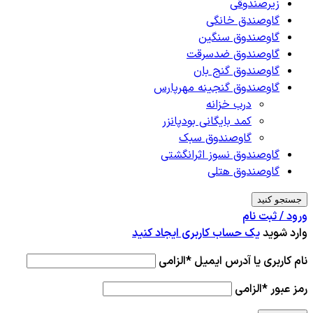
زیرصندوقی
گاوصندق خانگی
گاوصندوق سنگین
گاوصندوق ضدسرقت
گاوصندوق گنج بان
گاوصندوق گنجینه مهرپارس
درب خزانه
کمد بایگانی بودپانزر
گاوصندوق سبک
گاوصندوق نسوز اثرانگشتی
گاوصندوق هتلی
جستجو کنید
ورود / ثبت نام
وارد شوید
یک حساب کاربری ایجاد کنید
نام کاربری یا آدرس ایمیل
*
الزامی
رمز عبور
*
الزامی