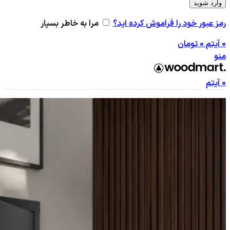
وارد شوید
رمز عبور خود را فراموش کرده اید؟
مرا به خاطر بسپار
0
آیتم
0
تومان
منو
0
آیتم