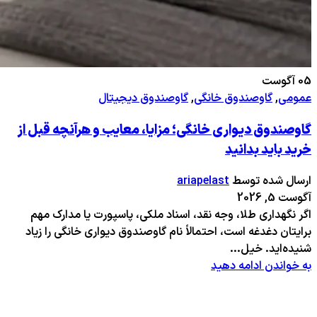
05
آگوست
عمومی
,
گاوصندوق خانگی
,
گاوصندوق دیجیتال
گاوصندوق دیواری خانگی؛ مزایا، معایب و هرآنچه قبل از
خرید باید بدانید
ارسال شده توسط
ariapelast
آگوست 5, 2026
اگر نگهداری طلا، وجه نقد، اسناد ملکی، پاسپورت یا مدارک مهم
برایتان دغدغه است، احتمالاً نام گاوصندوق دیواری خانگی را زیاد
شنیده‌اید. خیل...
به خواندن ادامه دهید