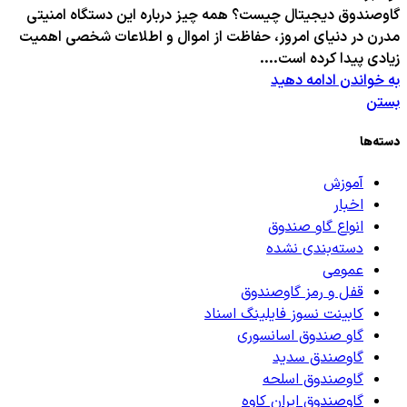
گاوصندوق دیجیتال چیست؟ همه چیز درباره این دستگاه امنیتی
مدرن در دنیای امروز، حفاظت از اموال و اطلاعات شخصی اهمیت
زیادی پیدا کرده است....
به خواندن ادامه دهید
بستن
دسته‌ها
آموزش
اخبار
انواع گاو صندوق
دسته‌بندی نشده
عمومی
قفل و رمز گاوصندوق
کابینت نسوز فایلینگ اسناد
گاو صندوق اسانسوری
گاوصندق سدید
گاوصندوق اسلحه
گاوصندوق ایران کاوه