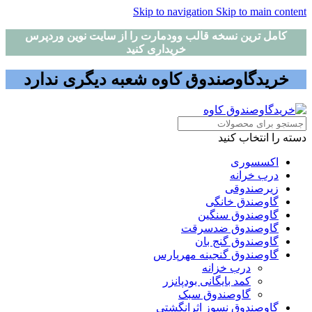
Skip to navigation
Skip to main content
کامل ترین نسخه قالب وودمارت را از سایت نوین وردپرس
خریداری کنید
خریدگاوصندوق کاوه شعبه دیگری ندارد
دسته را انتخاب کنید
اکسسوری
درب خرانه
زیرصندوقی
گاوصندق خانگی
گاوصندوق سنگین
گاوصندوق ضدسرقت
گاوصندوق گنج بان
گاوصندوق گنجینه مهرپارس
درب خزانه
کمد بایگانی بودپانزر
گاوصندوق سبک
گاوصندوق نسوز اثرانگشتی