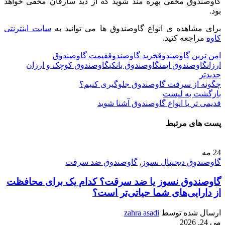
گاوصندوق مخفی بهره مند شوید که از دید سارقان مخفی خواهد
بود.
برای مشاهده ی انواع گاوصندوق ها می توانید به
سایت اینترنتی
کاوه
مراجعه کنید.
امن ترین گاوصندوق
خرید گاوصندوق
قیمت گاوصندوق
ارزان
گاوصندوق ایمن
گاوصندوق بانکی
گاوصندوق کوچک و ارزان
جدیدتر
چگونه از سرقت گاوصندوق جلوگیری کنیم؟
بازگشت به لیست
قدیمی تر
با انواع گاوصندوق آشنا شوید
پست های مرتبط
24
مه
گاوصندوق دیجیتال نسوز
,
گاوصندوق ضد سرقت
گاوصندوق نسوز یا ضد سرقت؟ کدام یک برای محافظت
از دارایی‌های شما حیاتی‌تر است؟
ارسال شده توسط
zahra asadi
می 24, 2026