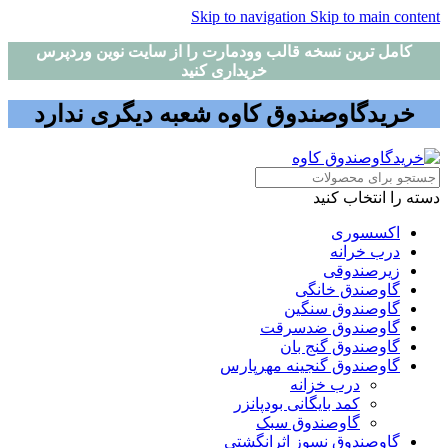
Skip to navigation
Skip to main content
کامل ترین نسخه قالب وودمارت را از سایت نوین وردپرس
خریداری کنید
خریدگاوصندوق کاوه شعبه دیگری ندارد
دسته را انتخاب کنید
اکسسوری
درب خرانه
زیرصندوقی
گاوصندق خانگی
گاوصندوق سنگین
گاوصندوق ضدسرقت
گاوصندوق گنج بان
گاوصندوق گنجینه مهرپارس
درب خزانه
کمد بایگانی بودپانزر
گاوصندوق سبک
گاوصندوق نسوز اثرانگشتی