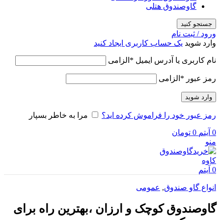
گاوصندوق هتلی
جستجو کنید
ورود / ثبت نام
وارد شوید
یک حساب کاربری ایجاد کنید
نام کاربری یا آدرس ایمیل
*
الزامی
رمز عبور
*
الزامی
وارد شوید
رمز عبور خود را فراموش کرده اید؟
مرا به خاطر بسپار
0
آیتم
0
تومان
منو
0
آیتم
انواع گاو صندوق
,
عمومی
گاوصندوق کوچک و ارزان ،بهترین راه برای