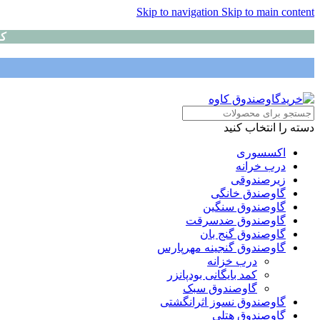
Skip to navigation
Skip to main content
کا
دسته را انتخاب کنید
اکسسوری
درب خرانه
زیرصندوقی
گاوصندق خانگی
گاوصندوق سنگین
گاوصندوق ضدسرقت
گاوصندوق گنج بان
گاوصندوق گنجینه مهرپارس
درب خزانه
کمد بایگانی بودپانزر
گاوصندوق سبک
گاوصندوق نسوز اثرانگشتی
گاوصندوق هتلی