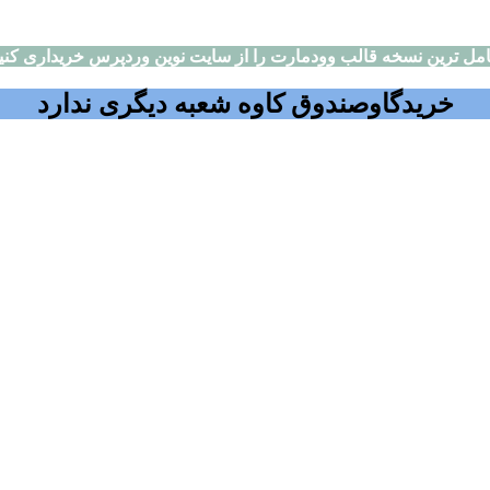
مل ترین نسخه قالب وودمارت را از سایت نوین وردپرس خریداری کنی
خریدگاوصندوق کاوه شعبه دیگری ندارد