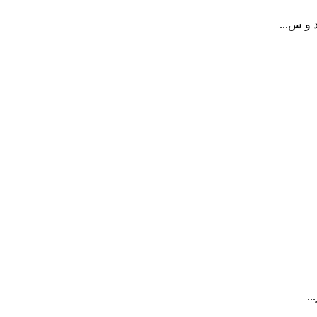
 و س...
.