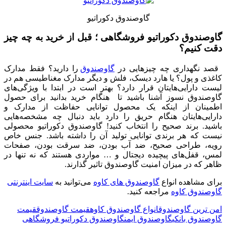
گاوصندوق دکوراتیو
گاوصندوق دکوراتیو فروشگاهی ؛ قبل از خرید به چه چیز
دقت کنیم؟
قصد نگهداری چه چیزهایی در
گاوصندوق
را دارید؟ فقط مدارک
کاغذی و پول؟ یا هارد دیسک، فلش و دیگر مدارک مغناطیسی هم در
لیست دارایی‌هایتان قرار دارد؟ بهتر است در ابتدا با ویژگی‌های
گاوصندوق نسوز آشنا باشید تا هنگام خرید بدانید برای حصول
اطمینان از اینکه یک محصول توانایی حفاظت از مدارک و
دارایی‌هایتان هنگام حریق را دارد باید دنبال چه مشخصه‌هایی
باشید. برند صحیح را انتخاب کنید! گاوصندوق دکوراتیو محصولی
نیست که هر برندی توانایی تولید آن را داشته باشد. جنس خاص
رویه، طراحی صحیح، ضد آب بودن، ضد سرقت بودن، صفحات
لمس، قفل‌های پیچیده دیجتال و … مواردی هستند که نه تنها در
ظاهر که در میزان امنیت گاوصندوق تاثیر گذارند.
برای مشاهده انواع
گاوصندوق های کاوه
می‌توانید به
سایت اینترنتی
گاوصندوق کاوه
مراجعه کنید.
امن ترین گاوصندوق
انواع گاوصندوق کاوه
قیمت گاوصندوق
قیمت
گاوصندوق بانکی
گاوصندوق ایمن
گاوصندوق دکوراتیو فروشگاهی