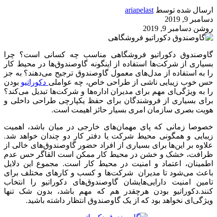
ارسال شده توسط
ariapelast
دسامبر 9, 2019
روشن دسامبر 9, 2019
گاوصندوق دکوراتیو فروشگاهی مناسب چه کسانی است؟ چرا
بسیاری از شرکت‌ها استفاده از اینگونه گاوصندوق‌ها در محیط کار
را به استفاده از مدل‌های معمول گاوصندوق ترجیح می‌دهند؟ به جز
حس خوب زیبایی ناشی از طراحی خاص، چه عواملی
دکوراتیو
بودن
را به ویژگی‌ای مهم برای مدیران اداره‌ها و شرکت‌ها تبدیل می‌کند؟
برای بسیاری از فروشندگان برای حفظ یکپارچی طراحی داخلی و
هویت بصری سازمان امری بسیار حائز اهیمت است.
خصوصا زمانی که پای مهمان‌های خارجی در میان باشد، اهمیت
زیبایی و همگونی محیط شرکت یا دفتر کار دو چندان خواهد شد.
علاوه بر این‌ها برای بسیاری از افراد حضور گاوصندوق‌های خالی از
ظرافت، خشک و خشن در محیط کار ممکن است القاگر حس عدم
اطمینان، اعتماد و امنیت در محیط کار است. مجموع این دلایل
باعث می‌شود تا مدیران شرکت‌ها و کسب و کارهای مختلف برای
تامین امنیت دارایی‌هایشان گاوصندوق‌های دکوراتیو را انتخاب
کنند.دکوراتیو بودن هرچقدر هم که مهم باشد، بدون شک تنها
ویژگی‌ای نخواهد بود که از یک گاوصندوق انتظار داشته باشید.