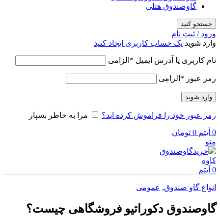
گاوصندوق هتلی
جستجو کنید
ورود / ثبت نام
وارد شوید
یک حساب کاربری ایجاد کنید
نام کاربری یا آدرس ایمیل
*
الزامی
رمز عبور
*
الزامی
وارد شوید
رمز عبور خود را فراموش کرده اید؟
مرا به خاطر بسپار
0
آیتم
0
تومان
منو
0
آیتم
انواع گاو صندوق
,
عمومی
گاوصندوق دکوراتیو فروشگاهی چیست؟