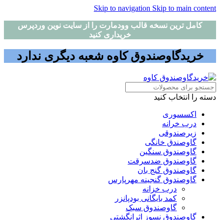
Skip to navigation
Skip to main content
کامل ترین نسخه قالب وودمارت را از سایت نوین وردپرس
خریداری کنید
خریدگاوصندوق کاوه شعبه دیگری ندارد
دسته را انتخاب کنید
اکسسوری
درب خرانه
زیرصندوقی
گاوصندق خانگی
گاوصندوق سنگین
گاوصندوق ضدسرقت
گاوصندوق گنج بان
گاوصندوق گنجینه مهرپارس
درب خزانه
کمد بایگانی بودپانزر
گاوصندوق سبک
گاوصندوق نسوز اثرانگشتی