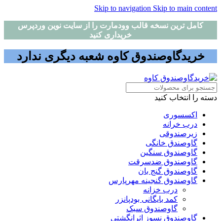
Skip to navigation
Skip to main content
کامل ترین نسخه قالب وودمارت را از سایت نوین وردپرس
خریداری کنید
خریدگاوصندوق کاوه شعبه دیگری ندارد
دسته را انتخاب کنید
اکسسوری
درب خرانه
زیرصندوقی
گاوصندق خانگی
گاوصندوق سنگین
گاوصندوق ضدسرقت
گاوصندوق گنج بان
گاوصندوق گنجینه مهرپارس
درب خزانه
کمد بایگانی بودپانزر
گاوصندوق سبک
گاوصندوق نسوز اثرانگشتی