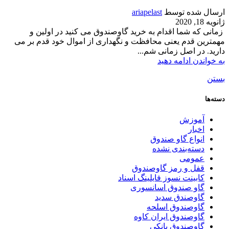
ارسال شده توسط
ariapelast
ژانویه 18, 2020
زمانی که شما اقدام به خرید گاوصندوق می کنید در اولین و
مهمترین قدم یعنی محافظت و نگهداری از اموال خود قدم بر می
دارید. در اصل زمانی شم...
به خواندن ادامه دهید
بستن
دسته‌ها
آموزش
اخبار
انواع گاو صندوق
دسته‌بندی نشده
عمومی
قفل و رمز گاوصندوق
کابینت نسوز فایلینگ اسناد
گاو صندوق اسانسوری
گاوصندق سدید
گاوصندوق اسلحه
گاوصندوق ایران کاوه
گاوصندوق بانکی