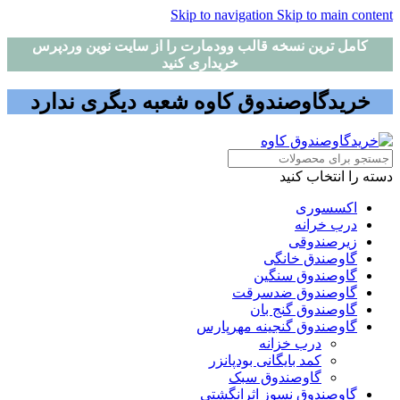
Skip to navigation
Skip to main content
کامل ترین نسخه قالب وودمارت را از سایت نوین وردپرس
خریداری کنید
خریدگاوصندوق کاوه شعبه دیگری ندارد
دسته را انتخاب کنید
اکسسوری
درب خرانه
زیرصندوقی
گاوصندق خانگی
گاوصندوق سنگین
گاوصندوق ضدسرقت
گاوصندوق گنج بان
گاوصندوق گنجینه مهرپارس
درب خزانه
کمد بایگانی بودپانزر
گاوصندوق سبک
گاوصندوق نسوز اثرانگشتی