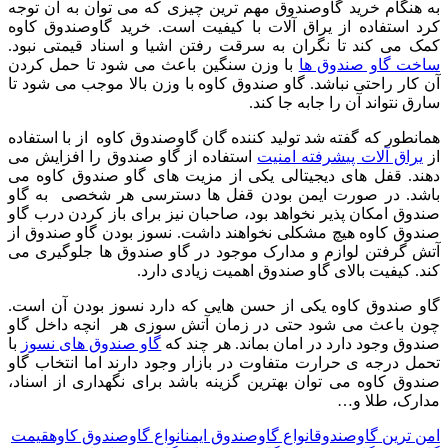
به هنگام خرید گاوصندوق مهم ترین چیزی که می توان به آن توجه
کرد استفاده از یراق آلات با کیفیت است. خرید گاوصندوق کاوه
کمک می کند تا نگران به سرقت رفتن اشیا و اسناد قیمتی نبود.
ساخت گاو صندوق ها
با وزن سنگین باعث می شود تا حمل کردن
آن کار راحتی نباشد. گاو صندوق کاوه با وزن بالا موجب می شود تا
سارق نتواند آن را جابه جا کند.
همانطور که گفته شد تولید کننده گان گاوصندوق کاوه از با استفاده
از
یراق آلات پیشرفته امنیت
استفاده از گاو صندوق را افزایش می
دهند. قفل های دیجیتالی یکی از مزیت های گاو صندوق کاوه می
باشد. در صورت ایمن بودن قفل ها دسترسی هر شخصی به گاو
صندوق امکان پذیر نخواهد بود، صاحبان نیز برای باز کردن درب گاو
صندوق کاوه هیچ مشکلی نخواهند داشت. نسوز بودن گاو صندوق از
آتش گرفتن لوازم و مدارک موجود در گاو صندوق ها جلوگیری می
کند. کیفیت بالای گاو صندوق اهمیت زیادی دارد.
گاو صندوق کاوه یکی از حسن هایی که دارد نسوز بودن آن است.
چون باعث می شود حتی در زمان آتش سوزی هر انچه داخل گاو
صندوق وجود دارد در امان بماند. هر چند که
گاو صندوق های نسوز
با
تحمل درجه ی حرارت متفاوت در بازار وجود دارند اما انتخاب گاو
صندوق کاوه می توان بهترین گزینه باشد برای نگهداری از اسناد،
مدارک، طلا و…
امن ترین گاوصندوق
انواع گاوصندوق ایمن
انواع گاوصندوق کاوه
قیمت