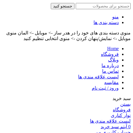
جستجو کنید
منو
دسته بندی ها
منوی دسته بندی های خود را در هدر ساز -> موبایل -> المان منوی
موبایل -> نمایش/پنهان کردن -> منوی انتخابی تنظیم کنید
Home
فروشگاه
وبلاگ
درباره ما
تماس ما
لیست علاقه مندی ها
مقایسه
ورود / ثبت نام
سبد خرید
بستن
فروشگاه
نوار کناری
لیست علاقه مندی ها
0
آیتم
سبد خرید
حساب کاربری من