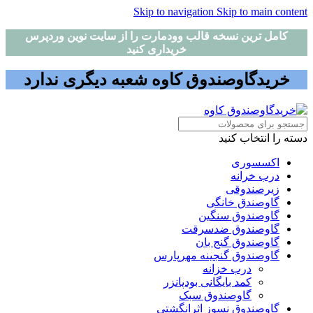
Skip to navigation
Skip to main content
کامل ترین نسخه قالب وودمارت را از سایت نوین وردپرس
خریداری کنید
خریدگاوصندوق کاوه شعبه دیگری ندارد
دسته را انتخاب کنید
اکسسوری
درب خرانه
زیرصندوقی
گاوصندق خانگی
گاوصندوق سنگین
گاوصندوق ضدسرقت
گاوصندوق گنج بان
گاوصندوق گنجینه مهرپارس
درب خزانه
کمد بایگانی بودپانزر
گاوصندوق سبک
گاوصندوق نسوز اثرانگشتی