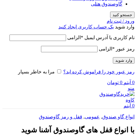
گاوصندوق هتلی
جستجو کنید
ورود / ثبت نام
وارد شوید
یک حساب کاربری ایجاد کنید
نام کاربری یا آدرس ایمیل
*
الزامی
رمز عبور
*
الزامی
وارد شوید
رمز عبور خود را فراموش کرده اید؟
مرا به خاطر بسپار
0
آیتم
0
تومان
منو
0
آیتم
انواع گاو صندوق
,
عمومی
,
قفل و رمز گاوصندوق
با انواع قفل های گاوصندوق آشنا شوید