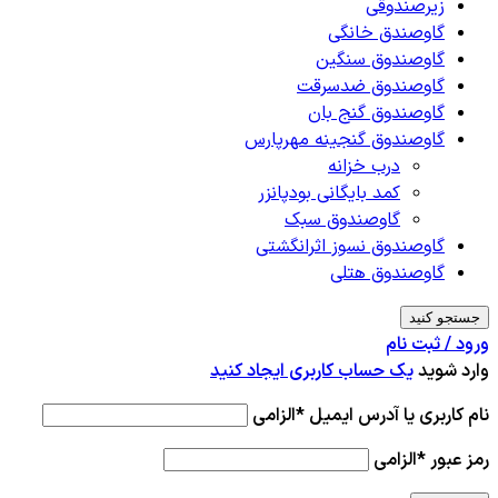
زیرصندوقی
گاوصندق خانگی
گاوصندوق سنگین
گاوصندوق ضدسرقت
گاوصندوق گنج بان
گاوصندوق گنجینه مهرپارس
درب خزانه
کمد بایگانی بودپانزر
گاوصندوق سبک
گاوصندوق نسوز اثرانگشتی
گاوصندوق هتلی
جستجو کنید
ورود / ثبت نام
وارد شوید
یک حساب کاربری ایجاد کنید
نام کاربری یا آدرس ایمیل
*
الزامی
رمز عبور
*
الزامی