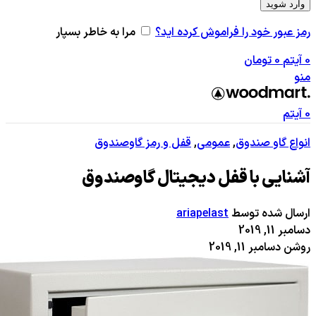
وارد شوید
رمز عبور خود را فراموش کرده اید؟
مرا به خاطر بسپار
0
آیتم
0
تومان
منو
0
آیتم
انواع گاو صندوق
,
عمومی
,
قفل و رمز گاوصندوق
آشنایی با قفل دیجیتال گاوصندوق
ارسال شده توسط
ariapelast
دسامبر 11, 2019
روشن دسامبر 11, 2019