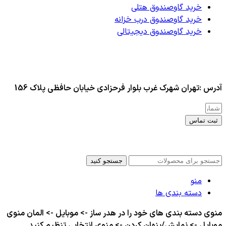
خرید گاوصندوق هتلی
خرید گاوصندوق درب خزانه
خرید گاوصندوق دیجیتالی
آدرس :تهران شهرک غرب بلوار فرحزادی خیابان حافظی پلاک 156
ثبت تماس
کلیه حقوق این سایت برای مدیر محفوظ هست
جستجو کنید
منو
دسته بندی ها
منوی دسته بندی های خود را در هدر ساز -> موبایل -> المان منوی
موبایل -> نمایش/پنهان کردن -> منوی انتخابی تنظیم کنید