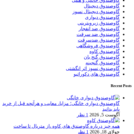
گاوصندوق خانگی و هتلی
گاوصندوق دیجیتال
گاوصندوق دیجیتال نسوز
گاوصندوق دیواری
گاوصندوق زیرویترینی
گاوصندوق ضد انفجار
گاوصندوق ضد سرقت
گاوصندوق ضدسرقت
گاوصندوق فروشگاهی
گاوصندوق کاوه
گاوصندوق گنج بان
گاوصندوق گنجینه
گاوصندوق نسوز اثر انگشتی
گاوصندوق های دکوراتیو
Recent Posts
گاوصندوق دیواری خانگی؛ مزایا، معایب و هرآنچه قبل از خرید
باید بدانید
آگوست 5, 2026
1 نظر
همه چیز درباره گاوصندق های کاوه ،از متریال تا ساخت
جولای 18, 2026
1 نظر