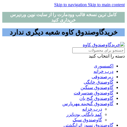
Skip to navigation
Skip to main content
کامل ترین نسخه قالب وودمارت را از سایت نوین وردپرس
خریداری کنید
خریدگاوصندوق کاوه شعبه دیگری ندارد
دسته را انتخاب کنید
اکسسوری
درب خرانه
زیرصندوقی
گاوصندق خانگی
گاوصندوق سنگین
گاوصندوق ضدسرقت
گاوصندوق گنج بان
گاوصندوق گنجینه مهرپارس
درب خزانه
کمد بایگانی بودپانزر
گاوصندوق سبک
گاوصندوق نسوز اثرانگشتی