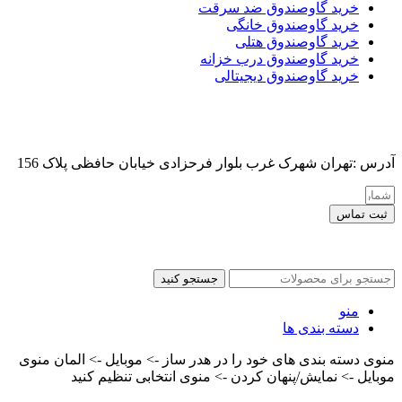
خرید گاوصندوق ضد سرقت
خرید گاوصندوق خانگی
خرید گاوصندوق هتلی
خرید گاوصندوق درب خزانه
خرید گاوصندوق دیجیتالی
آدرس :تهران شهرک غرب بلوار فرحزادی خیابان حافظی پلاک 156
ثبت تماس
کلیه حقوق این سایت برای مدیر محفوظ هست
جستجو کنید
منو
دسته بندی ها
منوی دسته بندی های خود را در هدر ساز -> موبایل -> المان منوی
موبایل -> نمایش/پنهان کردن -> منوی انتخابی تنظیم کنید